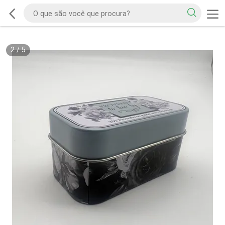
2
/
5