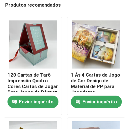
Produtos recomendados
120 Cartas de Tarô
1 Ás 4 Cartas de Jogo
Impressão Quatro
de Cor Design de
Cores Cartas de Jogar
Material de PP para
Casa
Para Jogos de Pôquer
Jogadores
Enviar inquérito
Enviar inquérito
Produtos
Vídeos