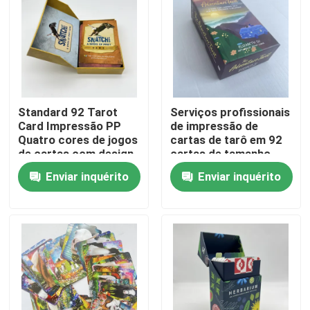
Sobre nós
Recurso
Standard 92 Tarot
Serviços profissionais
Card Impressão PP
de impressão de
Contacte-nos
Quatro cores de jogos
cartas de tarô em 92
de cartas com design
cartas de tamanho
de volta
padrão
Notícia
Enviar inquérito
Enviar inquérito
Peça umas citações
Impressão de livros de mesa
Impressão de cartas de tarô