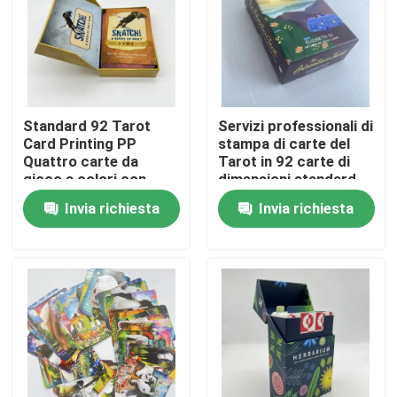
Circa noi
Risorsa
Standard 92 Tarot
Servizi professionali di
Card Printing PP
stampa di carte del
Quattro carte da
Tarot in 92 carte di
Contattici
gioco a colori con
dimensioni standard
design posteriore
Invia richiesta
Invia richiesta
Notizie
Richieda una citazione
Stampa dei libri da tavola
Stampa delle carte del tarot