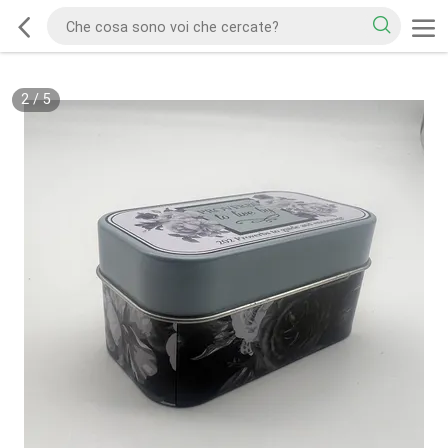
2
/
5