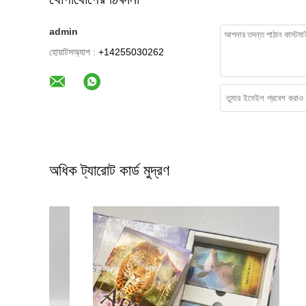
admin
হোয়াটসঅ্যাপ :
+14255030262
অধিক ট্যারোট কার্ড মুদ্রণ