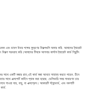
এবং একক এবং ডাবল উভয় পক্ষের মুদ্রণের বিকল্পগুলি অফার করি. আমাদের ট্যারোট
িপিং বিকল্প সরবরাহ করি।আমাদের টিমকে আপনার কাস্টম ট্যারোট কার্ড প্রিন্টিং
বন্ধুদের সাথে একটি মজার রাত,এই কার্ড মজা আনতে সাহায্য করতে পারেন. চীনে
াথে এক্সপোর্ট কার্টনে প্যাক করা হয়েছে. ডেলিভারি সময় সাধারণত চার
াওয়া যায়, বায়ু, বা এক্সপ্রেস। আকারটি স্ট্যান্ডার্ড, এবং নকশাটি
কার্ড.