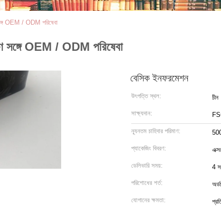
ণ সঙ্গে OEM / ODM পরিষেবা
র্মাণ সঙ্গে OEM / ODM পরিষেবা
বেসিক ইনফরমেশন
উৎপত্তি স্থল:
চীন
সাক্ষ্যদান:
FS
ন্যূনতম চাহিদার পরিমাণ:
500
প্যাকেজিং বিবরণ:
এক্স
ডেলিভারি সময়:
4 সপ
পরিশোধের শর্ত:
অর্
যোগানের ক্ষমতা:
প্র