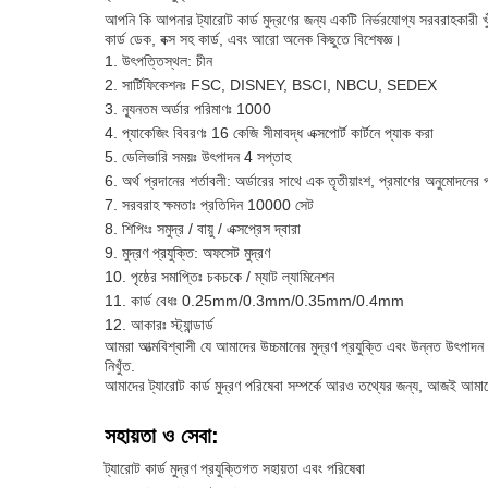
আপনি কি আপনার ট্যারোট কার্ড মুদ্রণের জন্য একটি নির্ভরযোগ্য সরবরাহকারী খুঁজ
কার্ড ডেক, বক্স সহ কার্ড, এবং আরো অনেক কিছুতে বিশেষজ্ঞ।
উৎপত্তিস্থল: চীন
সার্টিফিকেশনঃ FSC, DISNEY, BSCI, NBCU, SEDEX
ন্যূনতম অর্ডার পরিমাণঃ 1000
প্যাকেজিং বিবরণঃ 16 কেজি সীমাবদ্ধ এক্সপোর্ট কার্টনে প্যাক করা
ডেলিভারি সময়ঃ উৎপাদন 4 সপ্তাহ
অর্থ প্রদানের শর্তাবলী: অর্ডারের সাথে এক তৃতীয়াংশ, প্রমাণের অনুমোদনে
সরবরাহ ক্ষমতাঃ প্রতিদিন 10000 সেট
শিপিংঃ সমুদ্র / বায়ু / এক্সপ্রেস দ্বারা
মুদ্রণ প্রযুক্তি: অফসেট মুদ্রণ
পৃষ্ঠের সমাপ্তিঃ চকচকে / ম্যাট ল্যামিনেশন
কার্ড বেধঃ 0.25mm/0.3mm/0.35mm/0.4mm
আকারঃ স্ট্যান্ডার্ড
আমরা আত্মবিশ্বাসী যে আমাদের উচ্চমানের মুদ্রণ প্রযুক্তি এবং উন্নত উৎপাদন পদ
নিখুঁত.
আমাদের ট্যারোট কার্ড মুদ্রণ পরিষেবা সম্পর্কে আরও তথ্যের জন্য, আজই আম
সহায়তা ও সেবা:
ট্যারোট কার্ড মুদ্রণ প্রযুক্তিগত সহায়তা এবং পরিষেবা