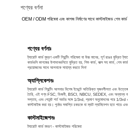
পণ্যের বর্ণনা
OEM / ODM পরিষেবা এবং কাগজ নির্মাণের সাথে কাস্টমাইজড গেম কার্ড
পণ্যের বর্ণনাঃ
ট্যারোট কার্ড মুদ্রণ একটি প্রিন্টিং পরিষেবা যা উচ্চ মানের, পূর্ণ রঙের মুদ্
কার্ডগুলি কাগজের উপাদানগুলিতে মুদ্রিত হয়, শিশু কার্ড, বাক্স সহ কার্ড, গেম 
প্রয়োজনের সাথে আপনাকে সাহায্য করতে দিন!
অ্যাপ্লিকেশনঃ
ট্যারোট কার্ড প্রিন্টিং আপনার বিশেষ ইভেন্টে অতিরিক্ত সৃজনশীলতা এবং উত্তেজন
তৈরি, এই পণ্য FSC, ডিজনী, BSCI, NBCU, SEDEX, এবং অন্যান্য নামী সংস্থ
সপ্তাহ, এবং পেমেন্ট শর্ত অর্ডার সঙ্গে 1/3rd, প্রমাণ অনুমোদনের পরে 1/3rd 
কাস্টমাইজ করা হয়। পৃষ্ঠের সমাপ্তি চকচকে বা ম্যাট ল্যামিনেশন হতে পারে এবং 
কাস্টমাইজেশনঃ
ট্যারোট কার্ড মুদ্রণ - কাস্টমাইজড পরিষেবা