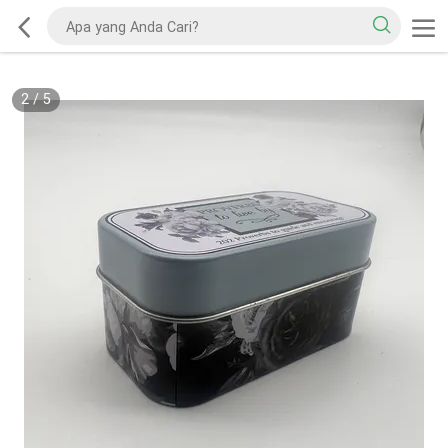
2
/
5