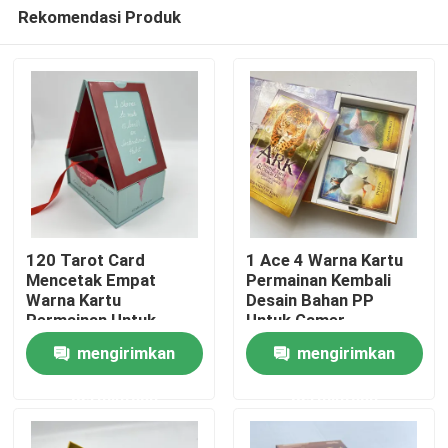
Rekomendasi Produk
120 Tarot Card
1 Ace 4 Warna Kartu
Mencetak Empat
Permainan Kembali
Warna Kartu
Desain Bahan PP
Rumah
Permainan Untuk
Untuk Gamer
Permainan Poker
mengirimkan
mengirimkan
Produk
permintaan
permintaan
video