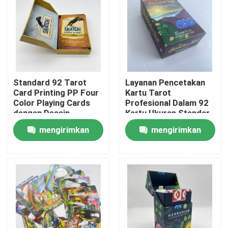
Tentang kami
Sumber
Standard 92 Tarot
Layanan Pencetakan
Card Printing PP Four
Kartu Tarot
Hubungi kami
Color Playing Cards
Profesional Dalam 92
dengan Desain
Kartu Ukuran Standar
Belakang
lukisan emas
Berita
mengirimkan
mengirimkan
permintaan
permintaan
Permintaan Penawaran
Percetakan Buku Meja Kopi
Pencetakan Kartu Tarot