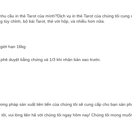
u cầu in thẻ Tarot của mình?Dịch vụ in thẻ Tarot của chúng tôi cung c
 tùy chỉnh, bộ bài Tarot, thẻ với hộp, và nhiều hơn nữa.
 giới hạn 16kg
i phê duyệt bằng chứng và 1/3 khi nhận bản sao trước.
ơng pháp sản xuất tiên tiến của chúng tôi sẽ cung cấp cho bạn sản p
g tôi, vui lòng liên hệ với chúng tôi ngay hôm nay! Chúng tôi mong muốn