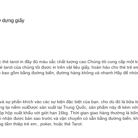
y dựng giấy
các thẻ tarot in đầy đủ màu sắc chất lượng cao.Chúng tôi cung cấp một k
 tarot của chúng tôi được in trên vật liệu giấy, hoàn hảo cho thẻ trẻ e
 bao gồm bằng đường biển, đường hàng không và nhanh.Hãy để nhóm củ
và sự phấn khích vào các sự kiện đặc biệt của bạn. cho dù đó là bữa ti
ang lại niềm vuiĐược sản xuất tại Trung Quốc, sản phẩm này đi kèm v
ộp hộp xuất khẩu với giới hạn 16kg. Thời gian giao hàng thường là bốn
i nhận được bản sao trước.và vận chuyển có sẵn bằng đường biển, khôn
g tấm thiệp trẻ em., poker, hoặc thẻ Tarot.