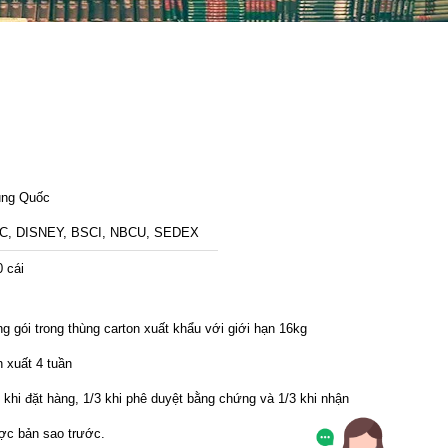
ung Quốc
C, DISNEY, BSCI, NBCU, SEDEX
 cái
g gói trong thùng carton xuất khẩu với giới hạn 16kg
 xuất 4 tuần
 khi đặt hàng, 1/3 khi phê duyệt bằng chứng và 1/3 khi nhận
ợc bản sao trước.