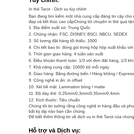
Tùy chỉnh:
In thẻ Tarot - Dịch vụ tùy chỉnh
Bạn đang tìm kiếm một nhà cung cấp đáng tin cậy cho nh
đẹp và kết thúc cao cấpChúng tôi chuyên in thẻ quà tặng
Địa điểm xuất xứ: Trung Quốc
Chứng nhận: FSC, DISNEY, BSCI, NBCU, SEDEX
Số lượng đặt hàng tối thiểu: 1000
Chi tiết bao bì: đóng gói trong hộp hộp xuất khẩu với
Thời gian giao hàng: 4 tuần sản xuất
Điều khoản thanh toán: 1/3 với đơn đặt hàng, 1/3 kh
Khả năng cung cấp: 10000 bộ mỗi ngày
Giao hàng: Bằng đường biển / Hàng không / Express
Công nghệ in ấn: in offset
Xét bề mặt: Lamination bóng / matte
Độ dày thẻ: 0,25mm/0,3mm/0,35mm/0,4mm
Kích thước: Tiêu chuẩn
Chúng tôi tin tưởng rằng công nghệ in hàng đầu và phư
bất kỳ dịp nào bạn cần chúng.
Để biết thêm thông tin về dịch vụ in thẻ Tarot của chún
Hỗ trợ và Dịch vụ: