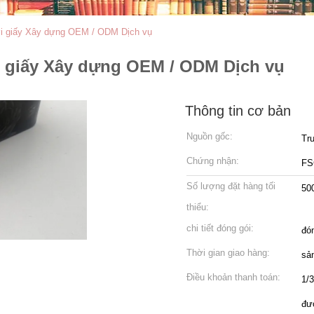
ới giấy Xây dựng OEM / ODM Dịch vụ
i giấy Xây dựng OEM / ODM Dịch vụ
Thông tin cơ bản
Nguồn gốc:
Tr
Chứng nhận:
FS
Số lượng đặt hàng tối
500
thiểu:
chi tiết đóng gói:
đón
Thời gian giao hàng:
sản
Điều khoản thanh toán:
1/3
đư