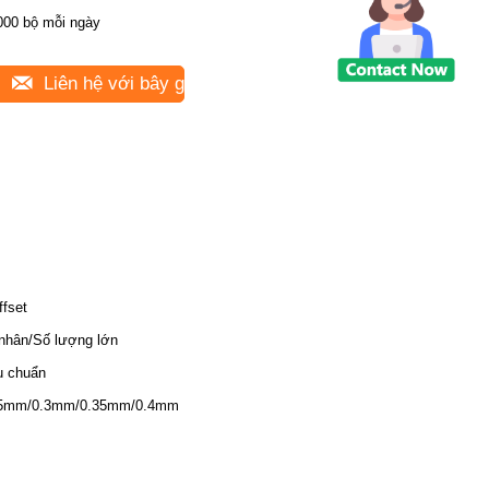
000 bộ mỗi ngày
Liên hệ với bây giờ
ffset
nhân/Số lượng lớn
u chuẩn
25mm/0.3mm/0.35mm/0.4mm