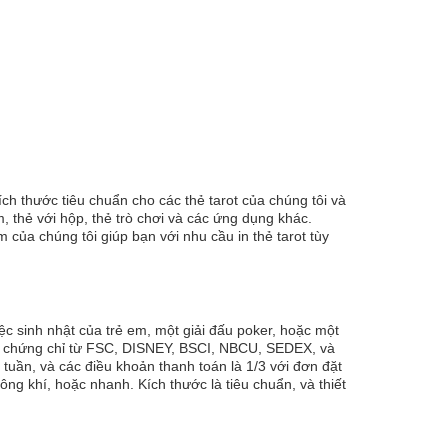
ích thước tiêu chuẩn cho các thẻ tarot của chúng tôi và
m, thẻ với hộp, thẻ trò chơi và các ứng dụng khác.
a chúng tôi giúp bạn với nhu cầu in thẻ tarot tùy
ệc sinh nhật của trẻ em, một giải đấu poker, hoặc một
ới chứng chỉ từ FSC, DISNEY, BSCI, NBCU, SEDEX, và
 tuần, và các điều khoản thanh toán là 1/3 với đơn đặt
g khí, hoặc nhanh. Kích thước là tiêu chuẩn, và thiết