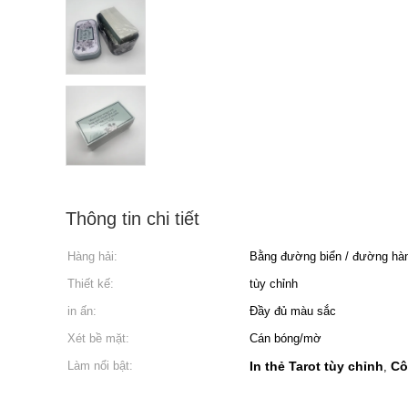
Thông tin chi tiết
Hàng hải:
Bằng đường biển / đường hàn
Thiết kế:
tùy chỉnh
in ấn:
Đầy đủ màu sắc
Xét bề mặt:
Cán bóng/mờ
Làm nổi bật:
In thẻ Tarot tùy chỉnh
Cô
,