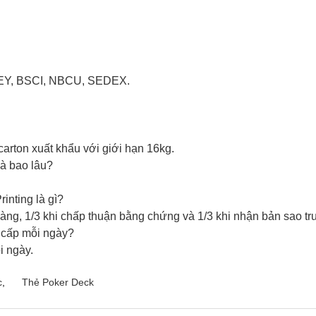
SNEY, BSCI, NBCU, SEDEX.
carton xuất khẩu với giới hạn 16kg.
là bao lâu?
inting là gì?
hàng, 1/3 khi chấp thuận bằng chứng và 1/3 khi nhận bản sao tr
g cấp mỗi ngày?
i ngày.
c
,
Thẻ Poker Deck