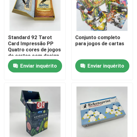
Sobre nós
Recurso
Standard 92 Tarot
Conjunto completo
Card Impressão PP
para jogos de cartas
Quatro cores de jogos
de cartas com design
Contacte-nos
de volta
Enviar inquérito
Enviar inquérito
Notícia
Peça umas citações
Impressão de livros de mesa
Impressão de cartas de tarô