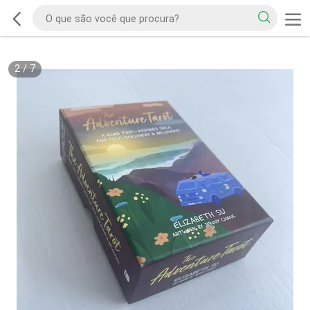
2
/
7