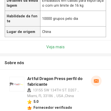
Detalhes da emba
Embalados em caixas para exportaçã
lagem
o com um limite de 16 kg
Habilidade da fon
10000 grupos pelo dia
te
Lugar de origem
China
Veja mais
Sobre nós
Artful Dragon Press perfil do
fabricante
13155 SW 134TH ST. D207，
Miami, FL 33186，USA ,China
5.0
Fornecedor verificado