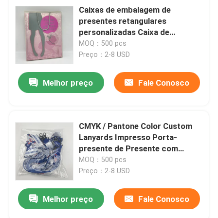
Caixas de embalagem de
presentes retangulares
personalizadas Caixa de
embalagem de presentes Gloss /
MOQ：500 pcs
Laminado fosco
Preço：2-8 USD
Melhor preço
Fale Conosco
CMYK / Pantone Color Custom
Lanyards Impresso Porta-
presente de Presente com
Garrafa de Faixa
MOQ：500 pcs
Preço：2-8 USD
Melhor preço
Fale Conosco