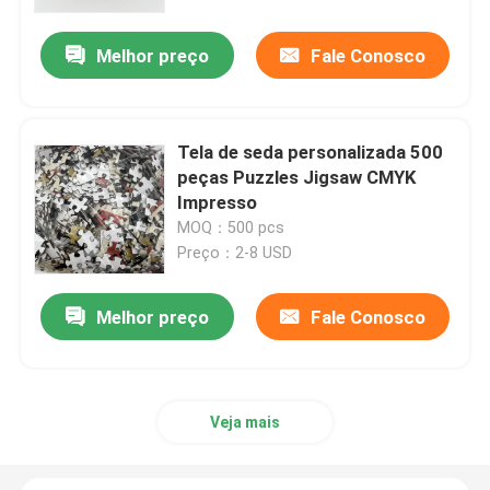
Melhor preço
Fale Conosco
Sobre nós
Recurso
Tela de seda personalizada 500
peças Puzzles Jigsaw CMYK
Contacte-nos
Impresso
MOQ：500 pcs
Preço：2-8 USD
Notícia
Melhor preço
Fale Conosco
Peça umas citações
Impressão de livros de mesa
Veja mais
Impressão de cartas de tarô