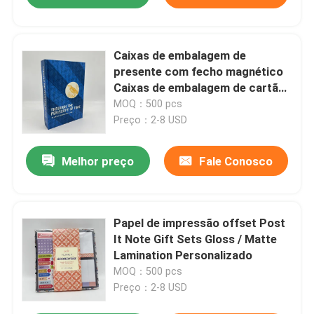
Caixas de embalagem de
presente com fecho magnético
Caixas de embalagem de cartão
personalizadas
MOQ：500 pcs
Preço：2-8 USD
Melhor preço
Fale Conosco
Papel de impressão offset Post
It Note Gift Sets Gloss / Matte
Lamination Personalizado
MOQ：500 pcs
Preço：2-8 USD