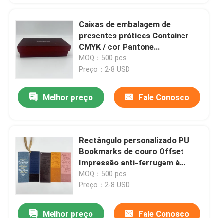
Caixas de embalagem de
presentes práticas Container
CMYK / cor Pantone
personalizado
MOQ：500 pcs
Preço：2-8 USD
Melhor preço
Fale Conosco
Rectângulo personalizado PU
Bookmarks de couro Offset
Impressão anti-ferrugem à
prova d'água
MOQ：500 pcs
Preço：2-8 USD
Melhor preço
Fale Conosco