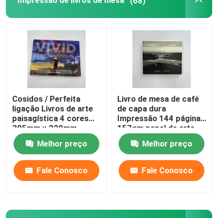
Impressão de livros de mesa
(68)
Impressão de livros para colorir
Impressão de Quadrinhos
Impressão de Bíblias personalizadas
Cosidos / Perfeita
Livro de mesa de café
ligação Livros de arte
de capa dura
Caixas de embalagem de presentes
paisagística 4 cores
Impressão 144 páginas
305mm x 229mm
157gm papel de arte
Melhor preço
Melhor preço
Fale Conosco
Fale Conosco