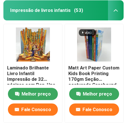
Impressão de livros infantis
(53)
Laminado Brilhante
Matt Art Paper Custom
Livro Infantil
Kids Book Printing
Impressão de 32
170gm Seção
páginas com Pop-Ups
costurada Casebound
em tamanho 8.5x11
Melhor preço
Melhor preço
Fale Conosco
Fale Conosco