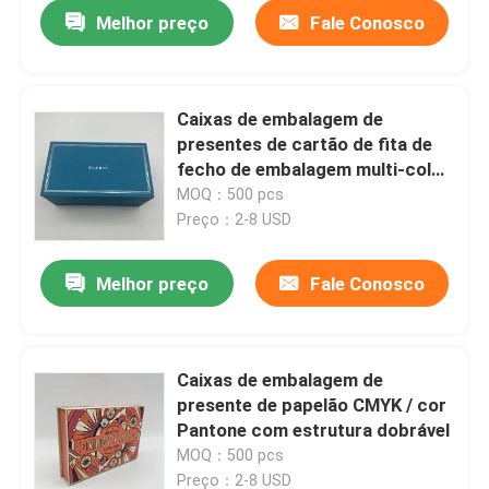
Melhor preço
Fale Conosco
Caixas de embalagem de
presentes de cartão de fita de
fecho de embalagem multi-color
para embrulho de presentes
MOQ：500 pcs
Preço：2-8 USD
Melhor preço
Fale Conosco
Casa
Caixas de embalagem de
presente de papelão CMYK / cor
Produtos
Pantone com estrutura dobrável
MOQ：500 pcs
Vídeos
Preço：2-8 USD