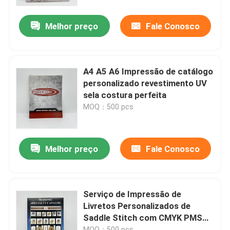
Melhor preço
Fale Conosco
Sobre nós
Recurso
A4 A5 A6 Impressão de catálogo
personalizado revestimento UV
Contacte-nos
sela costura perfeita
MOQ：500 pcs
Notícia
Melhor preço
Fale Conosco
Peça umas citações
Impressão de livros de mesa
Serviço de Impressão de
Livretos Personalizados de
Saddle Stitch com CMYK PMS
Impressão de cartas de tarô
Color Perfect Binding
MOQ：500 pcs