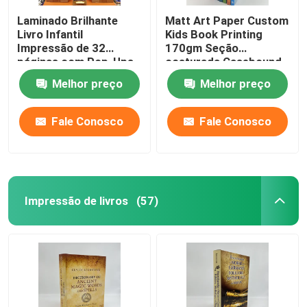
Laminado Brilhante
Matt Art Paper Custom
Livro Infantil
Kids Book Printing
Impressão de 32
170gm Seção
páginas com Pop-Ups
costurada Casebound
em tamanho 8.5x11
Melhor preço
Melhor preço
Fale Conosco
Fale Conosco
Impressão de livros
(57)