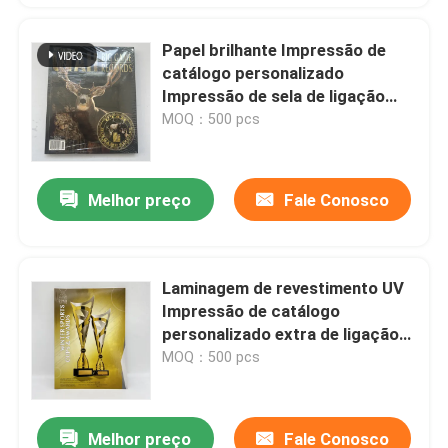
Papel brilhante Impressão de
catálogo personalizado
Impressão de sela de ligação
perfeita Costura A4 A5 A6
MOQ：500 pcs
Melhor preço
Fale Conosco
Laminagem de revestimento UV
Impressão de catálogo
personalizado extra de ligação
A4 A5 A6 Tamanho
MOQ：500 pcs
Melhor preço
Fale Conosco