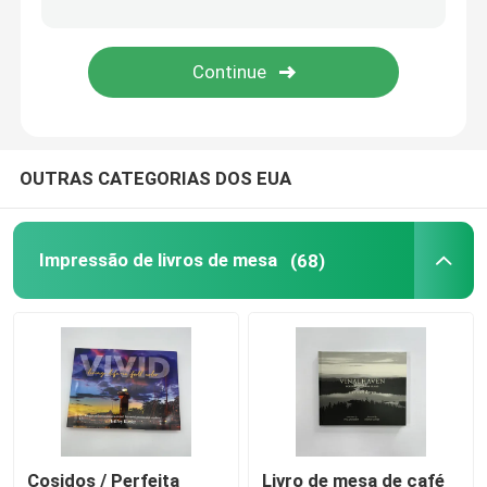
Impressão de livros para colorir
Impressão de Quadrinhos
OUTRAS CATEGORIAS DOS EUA
Impressão de Bíblias personalizadas
Caixas de embalagem de presentes
Impressão de livros de mesa
(68)
Cosidos / Perfeita
Livro de mesa de café