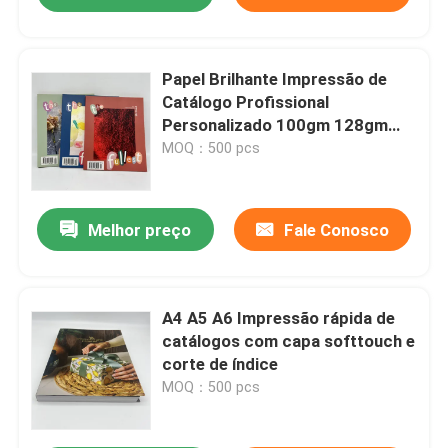
Papel Brilhante Impressão de
Catálogo Profissional
Personalizado 100gm 128gm
Peso
MOQ：500 pcs
Melhor preço
Fale Conosco
A4 A5 A6 Impressão rápida de
catálogos com capa softtouch e
corte de índice
MOQ：500 pcs