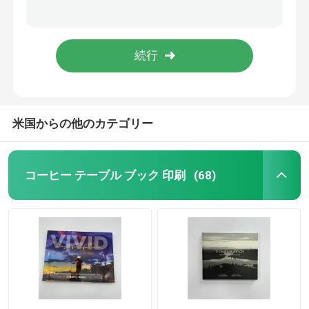
布の表紙 芸術 文学 絵本 彫刻と白いインク
80ページ プロの小説 本印刷サービス седло 縫合 完璧な結合
子供 の 本 の 印刷
露出した脊椎 絵本編み 芸術文献
カスタマイズ 絵本 印刷 144 ページ 紙本 形式 絵本 印刷
カスタムカタログ印刷
米国からの他のカテゴリー
小説本印刷
教科書印刷サービス
コーヒー テーブル ブック 印刷
(68)
ハードカバー アート 本 印刷
カレンダー印刷サービス
カスタム 雑誌 印刷