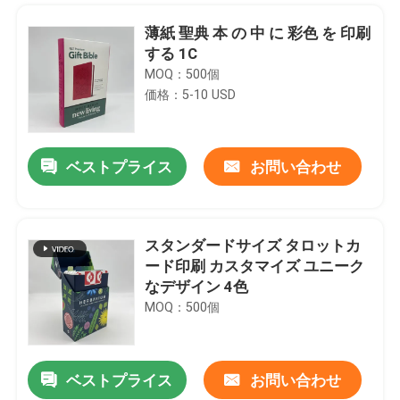
薄紙 聖典 本 の 中 に 彩色 を 印刷
する 1C
MOQ：500個
価格：5-10 USD
ベストプライス
お問い合わせ
スタンダードサイズ タロットカ
ード印刷 カスタマイズ ユニーク
家
なデザイン 4色
MOQ：500個
プロダクト
ベストプライス
お問い合わせ
コーヒー テーブル ブック 紙 紙 紙 紙 紙 紙 紙 紙 紙 紙
ビデオ