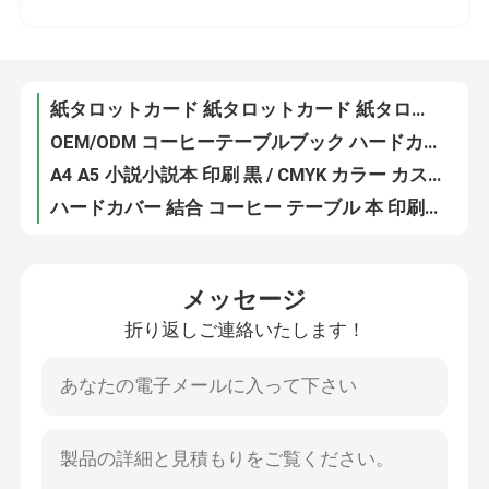
グロンスリーペーパー プロのカスタムカタログ印刷 100gm 128gm 重さ
プロのハードカバーのコーヒーテーブルブック印刷とバインドOEM / ODMサービス
私達について
カスタムデザイン ゲームカード印刷サービス 0.25mm 0.3mm 0.35mm 0.4mm 厚さ
紙タロットカード 紙タロットカード 紙タロットカード
資源
OEM/ODM コーヒーテーブルブック ハードカバー 束縛書 輝くマット紙
A4 A5 小説小説本 印刷 黒 / CMYK カラー カスタマイズ
私達に連絡しなさい
ハードカバー 結合 コーヒー テーブル 本 印刷 サービス グラス / マット 層
パーソナライズされたゲーム タロットカード印刷 紙の建設 OEM / ODM サービス
ニュース
70gm 塗布なしの無木小説本印刷 A4 / A5 パーフェクトバウンド本印刷
メッセージ
400 カード カスタム プレイカード プリント トックボックスで光り輝く / マットラミネーション
折り返しご連絡いたします！
カスタム パントーン カラー ハードカバー 本印刷 単面 / 双面
引用を要求しなさい
A4 / A5 小説本 オフセット印刷サービス 塗布なし 木料なし オーダーメイド
ポストカードクーポン ソフトカバー 本 印刷 単面 / 双面 紙 素材
コーヒー テーブル ブック 印刷
薄膜 スタンプ コーヒー テーブル ブック パーソナライズド スポット カラー
黒かCMYK色 小説本印刷 80gm紙重量でカスタマイズ
タロット カード 印刷