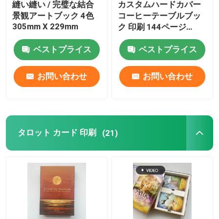
縫い縫い / 完璧な結合
カスタムハードカバー
景観アートブック 4色
コーヒーテーブルブッ
絵本 の 印刷
305mm X 229mm
ク 印刷 144ページ
157gm アート紙
ベストプライス
ベストプライス
コミック印刷
お問い合わせ
お問い合わせ
仕組みの 聖書 印刷
ギフト の 包装 箱
タロット カード 印刷
(21)