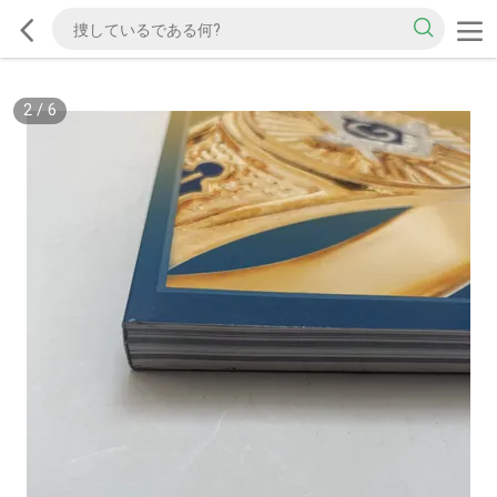
2
/
6