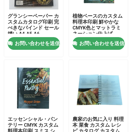
グランシーペーパー カ
植物ベースのカスタム
スタムカタログ印刷 完
料理本印刷 鮮やかな
ぺきなバインド セール
CMYK色とマットラミ
縫い A4 A5 A6
ネーション仕上げ
お問い合わせを送信
お問い合わせを送信
家
プロダクト
エッセンシャル・パン
農家のお気に入り 料理
テリー CMYK カスタム
本 菜食 カスタム レシ
ビデオ
料理本印刷 スミス シ
ピ カタログ カスタム