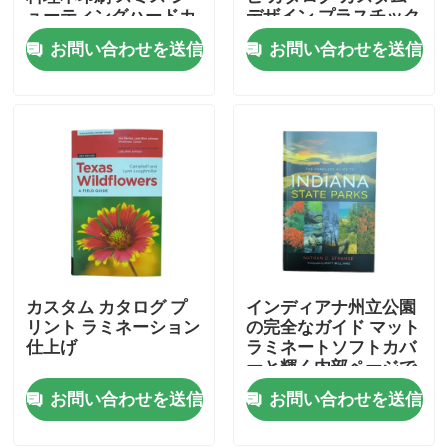
ューティングハードカ
デザイン プラスチック
バー
カム 結合 CMYK 印刷
お問い合わせを送信
お問い合わせを送信
80gm/100gm/128gm
色
私達について
輝くアート紙
資源
私達に連絡しなさい
ニュース
カスタム カタログ プ
インディアナ州立公園
引用を要求しなさい
リント ラミネーション
の完全なガイド マット
仕上げ
ラミネートソフトカバ
ーと輝く内部ページで
コーヒー テーブル ブック 印刷
カスタムカタログ印刷
お問い合わせを送信
お問い合わせを送信
タロット カード 印刷