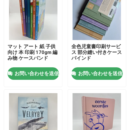
マット アート 紙 子供
全色児童書印刷サービ
向け 本 印刷 170gm 編
ス 部分縫い付きケース
み物 ケースバンド
バインド
お問い合わせを送信
お問い合わせを送信
家
プロダクト
ビデオ