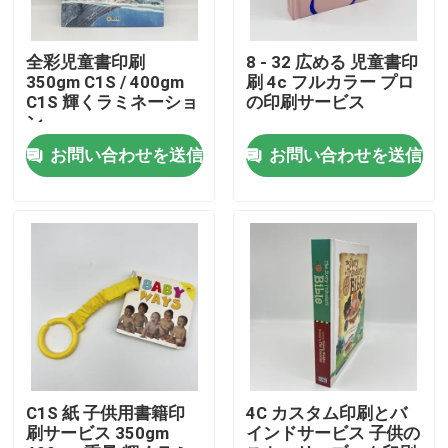
私達について
全彩児童書印刷
8 - 32 広める 児童書印
350gm C1S / 400gm
刷 4c フルカラー プロ
C1S 輝くラミネーショ
の印刷サービス
資源
ン
お問い合わせを送信
お問い合わせを送信
私達に連絡しなさい
ニュース
引用を要求しなさい
コーヒー テーブル ブック 印刷
C1S 紙 子供用書籍印
4C カスタム印刷とバ
刷サービス 350gm
インドサービス 子供の
タロット カード 印刷