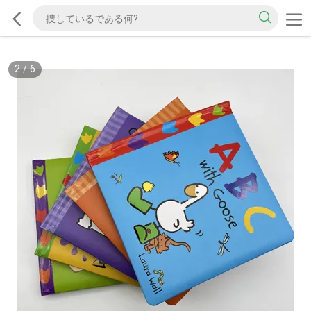
2
/
6