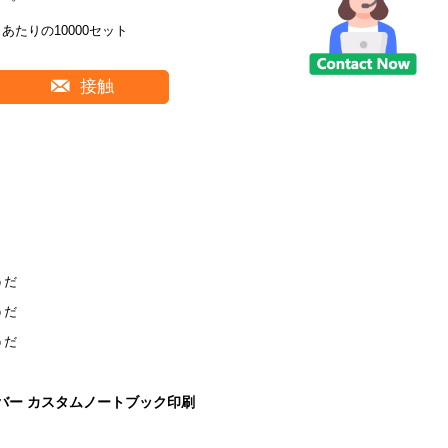
日あたりの10000セット
接触
うだ
うだ
うだ
カバー カスタムノートブック印刷