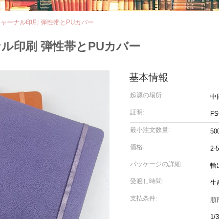
ャーナル印刷 弾性帯とPUカバー
ル印刷 弾性帯とPUカバー
基本情報
起源の場所:
中
証明:
FS
最小注文数量:
50
価格:
2-
パッケージの詳細:
輸
受渡し時間:
生
支払条件:
順
1/