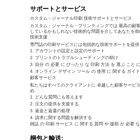
サポートとサービス
カスタム・ジャーナル印刷 技術サポートとサービス
カスタム・ジャーナル・プリンティングでは 最高の顧客
しているかもしれない技術的な問題を介してあなたを助
技術支援
専門誌の印刷サービスには包括的な技術サポートを提供
アカウントの設定と設定のサポート
プリントのトラブルシューティングの助け
自分 の 必要 に ぴったり な 印刷 方法 を 選ぶ こと 
オンライン デザイン ツール の 使用 に 関する ガイド
顧客サービス
私たちはすべてのクライアントに 卓越した顧客サービス
め:
どんな質問にも答えます
注文の提供を支援する
返金と返還の処理
請求に関する問題を解決する
雑誌 の 印刷 サービス に 関する 質問 や 援助 が 必要 な
梱包と輸送: