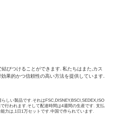
紙で結びつけることができます. 私たちはまた,カス
対効果的かつ信頼性の高い方法を提供しています.
す.それはFSC,DISNEY,BSCI,SEDEX,ISO
の輸出箱で行われます.そして配達時間は4週間の生産です. 支払
給能力は,1日1万セットです.中国で作られています.