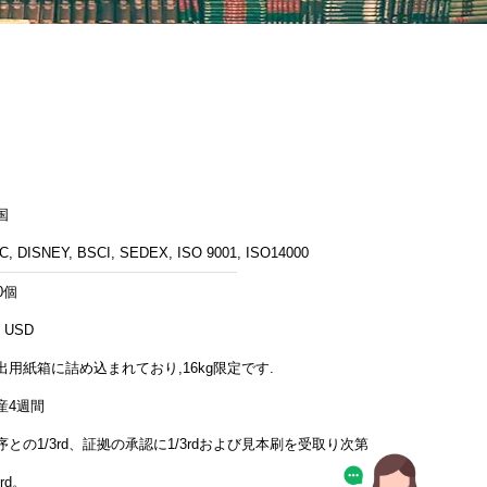
国
C, DISNEY, BSCI, SEDEX, ISO 9001, ISO14000
0個
5 USD
出用紙箱に詰め込まれており,16kg限定です.
産4週間
序との1/3rd、証拠の承認に1/3rdおよび見本刷を受取り次第
3rd。