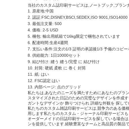
当社のカスタム誌印刷サービスは,ノートブック,プラン
原産地:中国
認証:FSC,DISNEY,BSCI,SEDEX,ISO 9001,ISO14000
最低注文量: 500
価格: 2-5 USD
梱包: 輸出用紙箱で16kg限定で梱包されています
配達時間:生産4週間
支払い条件:注文の1/3 証明の承認後1/3 予備のコピー
供給能力: 1日10000セット
結び付け: 縫う 縫う/完璧 に 結び付け
封筒: 硬紙 柔軟 に 巻く 封筒
紙: はい
FSC認定:はい
内部ページ: 点のグリッド
私たちは,あなたのニーズを満たすためにあなたのプラン
スタマイズされた日記のための完璧なデザインを作成す
ガントなデザインか 飾りつけられ 詳細な外観を 探し
私たちのカスタム雑誌印刷サービスは,競争力のある価格
用します私たちのカスタム・ジャーナル印刷サービスも 
オーダーメイドの日誌印刷サービスを探している場合は
ンを提供しています.経験豊富なチームと高品質の製品