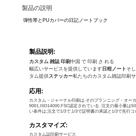
製品の説明
弾性帯とPUカバーの日記ノートブック
製品説明:
カスタム 雑誌 印刷
中国 で 印刷 さ れる
幅広いサービスを提供しています
日程ノート
そし
タム提供
ステッカー
私たちのカスタム雑誌印刷サ
応用:
カスタム・ジャーナル印刷は,そのプランニング・オーガナイザ
9001,ISO14000,FSC認定されている. 注文の最
い条件は,注文で1/3で,1/3で証明書の承認と1/3で先
カスタマイズ:
カスタム誌印刷サービス