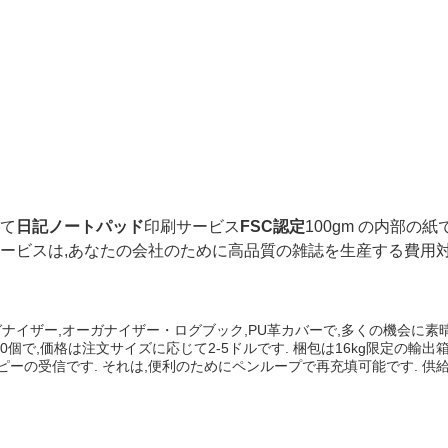
て
日記ノートパッド
印刷サービス
FSC認定
100gm の内部の
ービスは,あなたの会社のために高品質の雑誌を生産する費用
ー,オーガナイザー・ログブック,PU革カバーで,多くの機会に素晴らしい製品で
小量は500個で,価格は注文サイズに応じて2-5ドルです. 梱包は16kg限定
行コピーの受信です. それは,便利のためにペンループで再充填可能です. 供