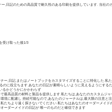
ナー,日記のための高品質で耐久性のある印刷を提供しています. 当社の
を受け取った後1/3
ナー,日記,またはノートブックをカスタマイズすることに特化した.私
るのに役立ちます.あなたの日記が素晴らしいように見えるようにする
ているかどうかにかかわらず
で最高品質の材料と製品を提供します.私たちは,あなたのカスタムジャ
環境に配慮し 持続可能なので,あなたのジャーナルは,最大限の注意と
,私たちより遠く探さないでください.私たちはあなたのオーダーメイド
でオーダーメイドの日記が 唯一のものだと確信できます