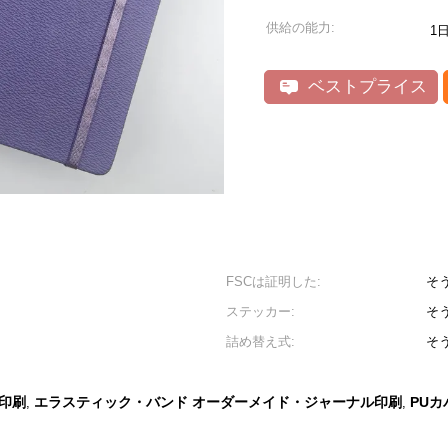
供給の能力:
1
ベストプライス
FSCは証明した:
そ
ステッカー:
そ
詰め替え式:
そ
印刷
エラスティック・バンド オーダーメイド・ジャーナル印刷
PU
,
,