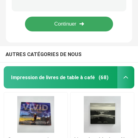
Services d'impression de catalogues sur mesure A4
Papeterie brillante Catalogue sur mesure Impression parfaite de reliure de selle couture A4 A5 A6
L'impression de livres pour enfants
Tissage de selle Impression de catalogue sur mesure A4 avec option de trous de liaison supplémentaires
Les enfants imprimer des livres sur mesure en carton sections de stratification brillante cousues en boîtier
Impression de catalogue sur mesure
AUTRES CATÉGORIES DE NOUS
Impression de livres de romans
Service d'impression de manuels
Impression de livres de table à café
(68)
Impression de livres d'art en couverture dure
Services d'impression de calendriers
Impression de journaux sur mesure