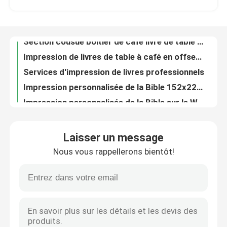
200 grammes de papier imprimer des livres pour enfants design personnalisé encre écologique
Impression de livres photographiques en couverture rigide avec finition de surface en relief
Au sujet de nous
Section cousue boîtier de café livre de table d'impression esthétique captivante
Impression de livres de table à café en offset en papier non recouvert
Ressource
Services d'impression de livres professionnels
Impression personnalisée de la Bible 152x229mm avec couverture en cuir PU
Contactez-nous
Impression personnalisée de la Bible sur le Web 152 x 229 mm avec couverture en cuir PU
Couverture en cuir en PU Bible peinture de couleur sur le côté Web Fed Impression sur mesure
Nouvelles
Impression personnalisée de livres pour enfants 160gm sans revêtement sans bois avec couverture d'impression 4C
Laisser un message
Impression personnalisée de la Bible en couverture dure PLC Impression à l'intérieur Couleur 1c Matériau de couverture Papier
Nous vous rappellerons bientôt!
Impression de livres reliés à l'aide d'une surface en relief
Demandez une citation
28gm Poids du papier Services d'impression de livres professionnels en PU
Impression de livres d'éducation pour enfants en tissu d'arlin avec une couverture en relief évidente
Impression de livres de table à café
Services d'impression de calendriers de bureau avec revêtement de stratification brillante
80 Pages Calendrier Services d'impression mensuel Calendrier de poche planificateur avec portefeuille
Impression de cartes de tarot