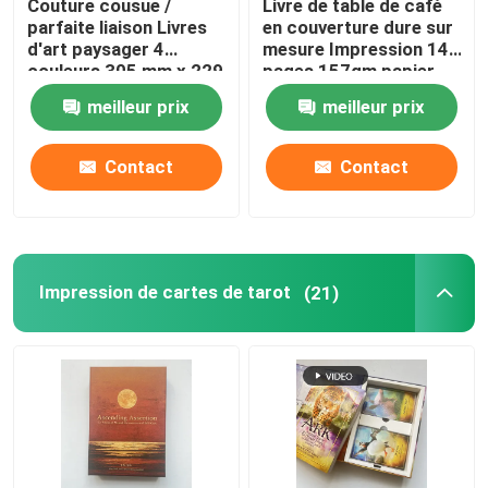
Couture cousue /
Livre de table de café
parfaite liaison Livres
en couverture dure sur
d'art paysager 4
mesure Impression 144
Impression de livres à colorier
couleurs 305 mm x 229
pages 157gm papier
mm
d'art
meilleur prix
meilleur prix
Impression de bandes dessinées
Contact
Contact
L'impression de bibles sur mesure
Boîtes d'emballage pour cadeaux
Impression de cartes de tarot
(21)