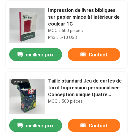
Impression de livres bibliques
sur papier mince à l'intérieur de
couleur 1C
MOQ：500 pièces
Prix：5-10 USD
meilleur prix
Contact
Taille standard Jeu de cartes de
tarot Impression personnalisée
Maison
Conception unique Quatre
couleurs
MOQ：500 pièces
Produits
meilleur prix
Contact
Impression de livres pour enfants en couleurs avec couture / reliure parfaite
Vidéos