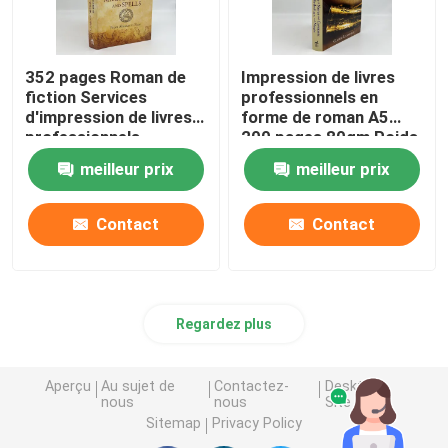
352 pages Roman de
Impression de livres
fiction Services
professionnels en
d'impression de livres
forme de roman A5
professionnels
200 pages 80gm Poids
Impression offset
papier crème non
meilleur prix
meilleur prix
80gm
recouvert
Contact
Contact
Regardez plus
Aperçu
Au sujet de
Contactez-
Desktop
nous
nous
Site
Sitemap
Privacy Policy