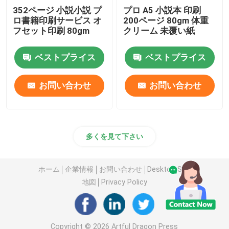
352ページ 小説小説 プ
プロ A5 小説本 印刷
ロ書籍印刷サービス オ
200ページ 80gm 体重
絵本 の 印刷
フセット印刷 80gm
クリーム 未覆い紙
コミック印刷
ベストプライス
ベストプライス
お問い合わせ
お問い合わせ
仕組みの 聖書 印刷
ギフト の 包装 箱
多くを見て下さい
ホーム
企業情報
お問い合わせ
Desktop Site
地図
Privacy Policy
Copyright © 2026 Artful Dragon Press