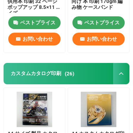
供用本 印刷 32 ページ
向け 本 印刷 170gm 編
ポップアップ 8.5×11 サ
み物 ケースバンド
イズ
私達について
ベストプライス
ベストプライス
資源
お問い合わせ
お問い合わせ
私達に連絡しなさい
カスタムカタログ印刷
ニュース
(26)
引用を要求しなさい
コーヒー テーブル ブック 印刷
タロット カード 印刷