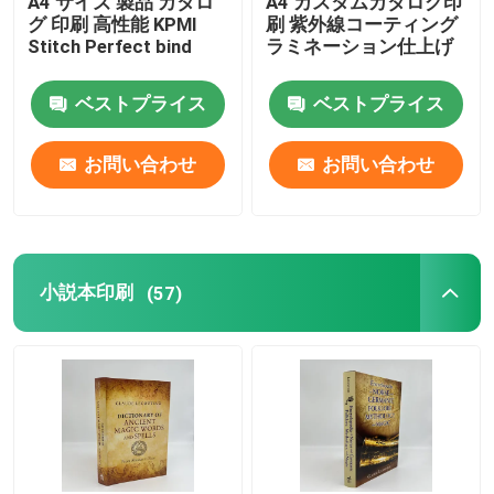
A4 サイズ 製品 カタロ
A4 カスタムカタログ印
グ 印刷 高性能 KPMI
刷 紫外線コーティング
Stitch Perfect bind
ラミネーション仕上げ
子供 の 本 の 印刷
ベストプライス
ベストプライス
カスタムカタログ印刷
お問い合わせ
お問い合わせ
小説本印刷
教科書印刷サービス
小説本印刷
(57)
ハードカバー アート 本 印刷
カレンダー印刷サービス
カスタム 雑誌 印刷