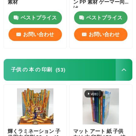
素材
ン PP 素材 ゲーマー向
け
ベストプライス
ベストプライス
お問い合わせ
お問い合わせ
子供 の 本 の 印刷
(53)
家
プロダクト
輝くラミネーション 子
マット アート 紙 子供
ビデオ