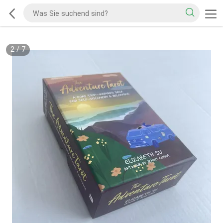
2
/
7