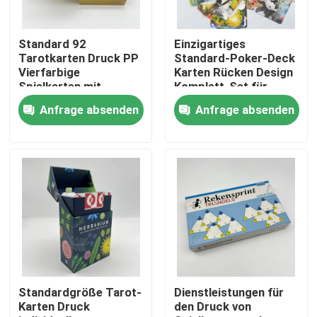
Über uns
Standard 92
Einzigartiges
Tarotkarten Druck PP
Standard-Poker-Deck
Vierfarbige
Karten Rücken Design
Ressource
Spielkarten mit
Komplett-Set für
Rückendesign
Kartenspiele
Anfrage absenden
Anfrage absenden
Treten Sie mit uns in Verbindung
Nachrichten
Fordern Sie ein Zitat
Kaffeetafelbuchdruckerei
Standardgröße Tarot-
Dienstleistungen für
Karten Druck
den Druck von
Tarotkarten drucken