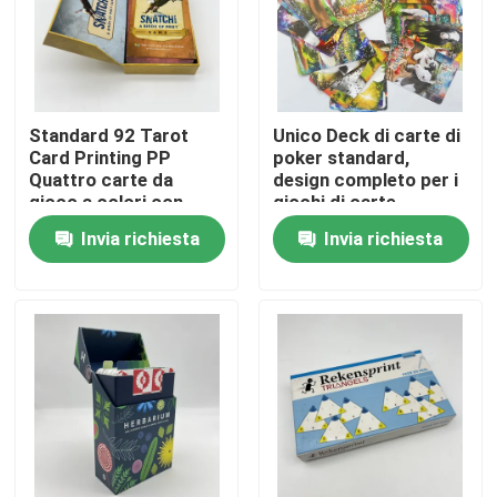
Circa noi
Risorsa
Standard 92 Tarot
Unico Deck di carte di
Card Printing PP
poker standard,
Quattro carte da
design completo per i
gioco a colori con
giochi di carte
Contattici
design posteriore
Invia richiesta
Invia richiesta
Notizie
Richieda una citazione
Stampa dei libri da tavola
Stampa delle carte del tarot