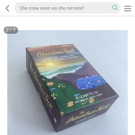
2
/
7