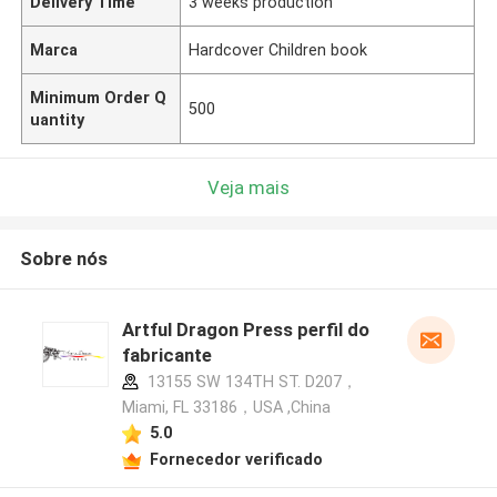
Delivery Time
3 weeks production
Marca
Hardcover Children book
Minimum Order Q
500
uantity
Veja mais
Sobre nós
Artful Dragon Press perfil do
fabricante
13155 SW 134TH ST. D207，
Miami, FL 33186，USA ,China
5.0
Fornecedor verificado