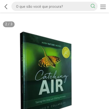
2
/
3