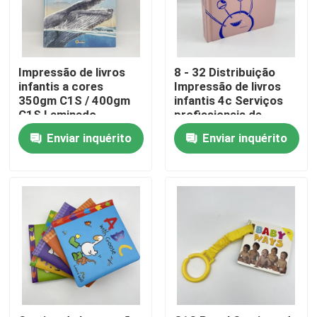
Sobre nós
Impressão de livros
8 - 32 Distribuição
Recurso
infantis a cores
Impressão de livros
350gm C1S / 400gm
infantis 4c Serviços
C1S Laminado
profissionais de
brilhante
impressão a cores
Contacte-nos
Enviar inquérito
Enviar inquérito
Notícia
Peça umas citações
Impressão de livros de mesa
Impressão de cartas de tarô