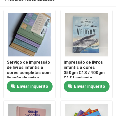
Serviço de impressão
Impressão de livros
de livros infantis a
infantis a cores
cores completas com
350gm C1S / 400gm
ligação de caixa
C1S Laminado
Casa
costurada por secção
brilhante
Enviar inquérito
Enviar inquérito
Produtos
Vídeos