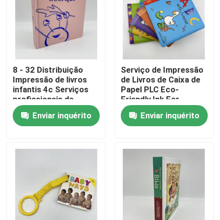
Sobre nós
Recurso
8 - 32 Distribuição
Serviço de Impressão
Impressão de livros
de Livros de Caixa de
infantis 4c Serviços
Papel PLC Eco-
Contacte-nos
profissionais de
Friendly Ink For
impressão a cores
Children
Enviar inquérito
Enviar inquérito
Notícia
Peça umas citações
Impressão de livros de mesa
Impressão de cartas de tarô