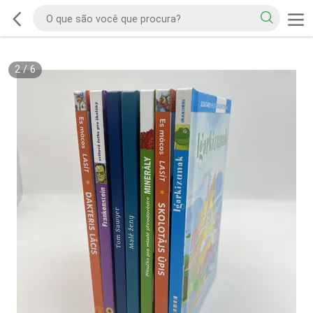
2
/
6