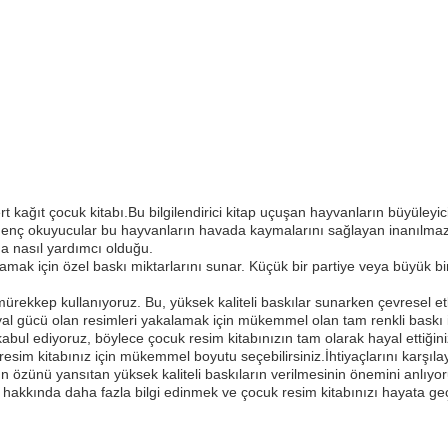
rt kağıt çocuk kitabı.Bu bilgilendirici kitap uçuşan hayvanların büyüleyic
r.Genç okuyucular bu hayvanların havada kaymalarını sağlayan inanılma
a nasıl yardımcı olduğu.
lamak için özel baskı miktarlarını sunar. Küçük bir partiye veya büyük b
mürekkep kullanıyoruz. Bu, yüksek kaliteli baskılar sunarken çevresel e
ayal gücü olan resimleri yakalamak için mükemmel olan tam renkli baskı
kabul ediyoruz, böylece çocuk resim kitabınızın tam olarak hayal ettiğini
resim kitabınız için mükemmel boyutu seçebilirsiniz.İhtiyaçlarını karşılaya
ın özünü yansıtan yüksek kaliteli baskıların verilmesinin önemini anlı
 hakkında daha fazla bilgi edinmek ve çocuk resim kitabınızı hayata ge