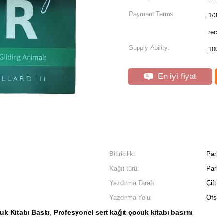
Payment Terms:
1/3
rec
Supply Ability:
10
En iyi fiyat
Bitiricilik:
Par
Kağıt türü:
Par
Yazdırma Tarafı:
Çift
Yazdırma Yolu:
Ofs
uk Kitabı Baskı
Profesyonel sert kağıt çocuk kitabı basımı
,