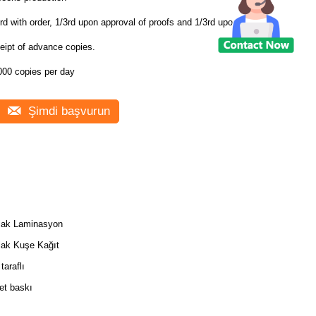
rd with order, 1/3rd upon approval of proofs and 1/3rd upon
eipt of advance copies.
000 copies per day
Şimdi başvurun
lak Laminasyon
lak Kuşe Kağıt
 taraflı
et baskı