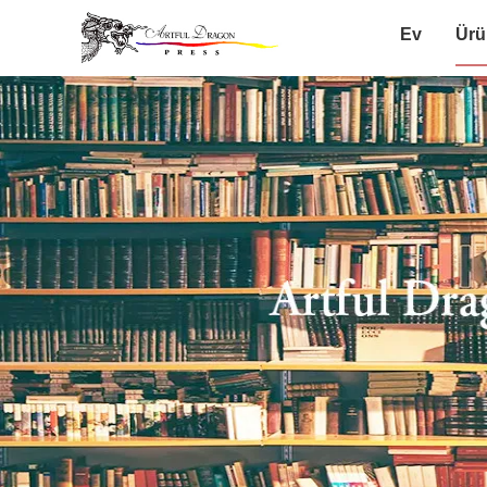
Ev
Ürü