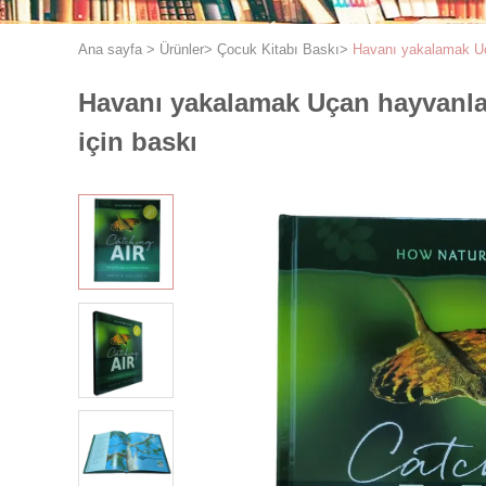
Ana sayfa
>
Ürünler
>
Çocuk Kitabı Baskı
>
Havanı yakalamak Uça
Havanı yakalamak Uçan hayvanlar
için baskı