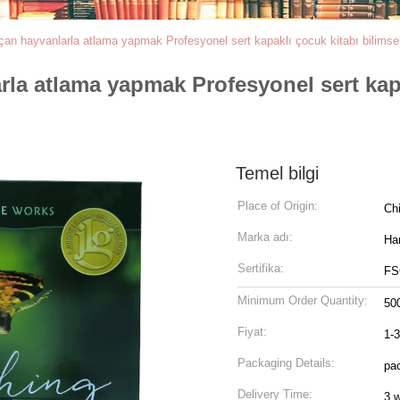
n hayvanlarla atlama yapmak Profesyonel sert kapaklı çocuk kitabı bilimse
la atlama yapmak Profesyonel sert kapa
Temel bilgi
Place of Origin:
Ch
Marka adı:
Ha
Sertifika:
FS
Minimum Order Quantity:
50
Fiyat:
1-
Packaging Details:
pac
Delivery Time:
3 