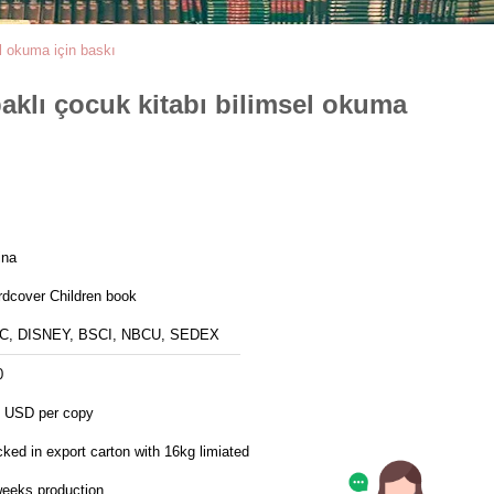
l okuma için baskı
klı çocuk kitabı bilimsel okuma
ina
rdcover Children book
C, DISNEY, BSCI, NBCU, SEDEX
0
3 USD per copy
ked in export carton with 16kg limiated
weeks production