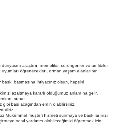
i dünyasını araştırır, memeliler, sürüngenler ve amfibiler
z uyumları öğrenecekler., orman yaşam alanlarının
ir baskı basmasına ihtiyacınız olsun, hepsini
tkimizi azaltmaya kararlı olduğumuz anlamına gelir.
 imkanı sunar.
z gibi basılacağından emin olabilirsiniz.
biliriz..
yoruz.Mükemmel müşteri hizmeti sunmaya ve baskılarınızı
çirmeye nasıl yardımcı olabileceğimizi öğrenmek için