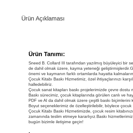
Ürün Açıklaması
Ürün Tanımı:
Sneed B. Collard III tarafından yazılmış büyüleyici bir se
de dahil olmak üzere, kayma yeteneği geliştirmişlerdi
önemi ve kaymanın farklı ortamlarda hayatta kalmaların
Çocuk Kitabı Baskı Hizmetimiz, özel ihtiyaçlarınızı karşı
halledebiliriz.
Çocuk sanat kitapları baskı projelerimizde çevre dostu 
Baskı sürecimiz, çocuk kitaplarında görülen canlı ve h
PDF ve AI da dahil olmak üzere çeşitli baskı biçimlerini 
Boyut seçeneklerimiz de özelleştirilebilir, böylece çocuk 
Çocuk Kitabı Baskı Hizmetimizde, çocuk resim kitabınız
zamanında teslim etmeye kararlıyız.Baskı hizmetlerimiz
bugün bizimle iletişime geçin!