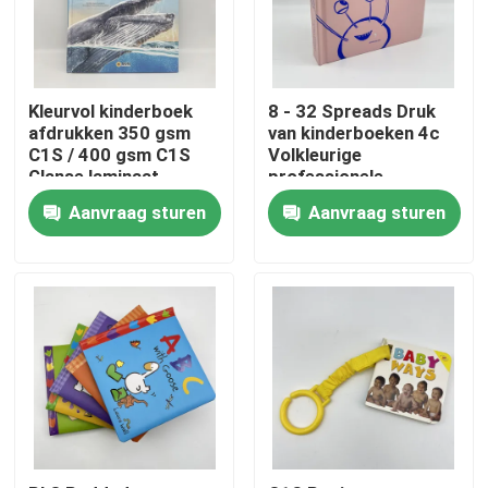
Ongeveer ons
Kleurvol kinderboek
8 - 32 Spreads Druk
Middel
afdrukken 350 gsm
van kinderboeken 4c
C1S / 400 gsm C1S
Volkleurige
Glanse laminaat
professionele
drukkerij
Contacteer ons
Aanvraag sturen
Aanvraag sturen
Nieuws
Verzoek om een Citaat
Afdrukken van koffieboeken
Tarotkaarten drukken