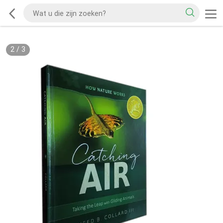
2
/
3