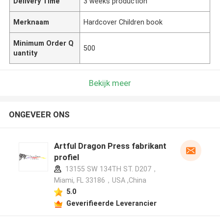
Delivery Time
3 weeks production
Merknaam
Hardcover Children book
Minimum Order Q
500
uantity
Bekijk meer
ONGEVEER ONS
Artful Dragon Press fabrikant
profiel
13155 SW 134TH ST. D207，
Miami, FL 33186，USA ,China
5.0
Geverifieerde Leverancier