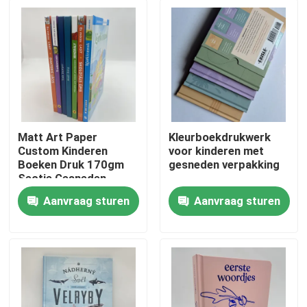
Matt Art Paper
Kleurboekdrukwerk
Custom Kinderen
voor kinderen met
Boeken Druk 170gm
gesneden verpakking
Sectie Gesneden
Casebound
Aanvraag sturen
Aanvraag sturen
Huis
Producten
Video's