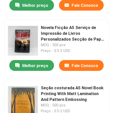
Melhor preço
Fale Conosco
Novela Ficção A5 Serviço de
Impressão de Livros
Personalizados Secção de Papel
Não Revestido Cosido 80gm
MOQ：500 pcs
Preço：0.5-2 USD
Melhor preço
Fale Conosco
Casa
Seção costurada A5 Novel Book
Printing With Matt Lamination
Produtos
And Pattern Embossing
MOQ：500 pcs
Vídeos
Preço：0.5-2 USD