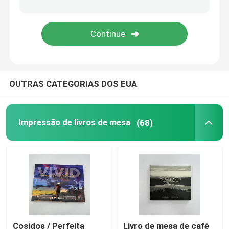
Impressão de livros para colorir
Impressão de Quadrinhos
OUTRAS CATEGORIAS DOS EUA
Impressão de Bíblias personalizadas
Caixas de embalagem de presentes
Impressão de livros de mesa
(68)
Cosidos / Perfeita
Livro de mesa de café