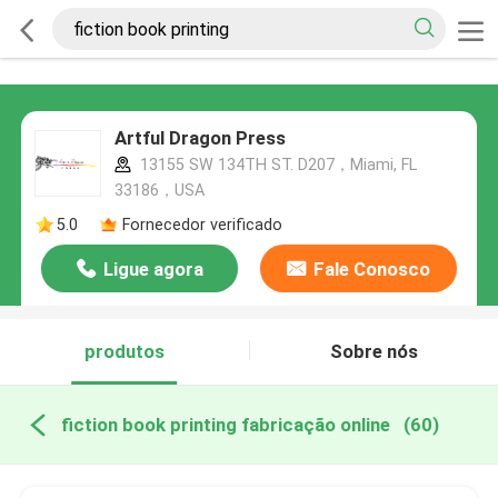
Artful Dragon Press
13155 SW 134TH ST. D207，Miami, FL
33186，USA
5.0
Fornecedor verificado
Ligue agora
Fale Conosco
produtos
Sobre nós
fiction book printing fabricação online
(60)