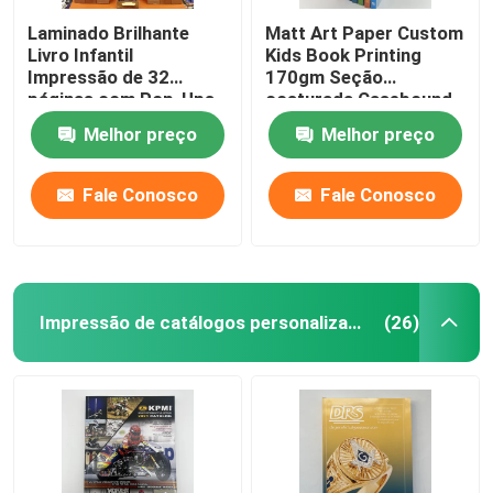
Laminado Brilhante
Matt Art Paper Custom
Livro Infantil
Kids Book Printing
Impressão de 32
170gm Seção
páginas com Pop-Ups
costurada Casebound
em tamanho 8.5x11
Melhor preço
Melhor preço
Fale Conosco
Fale Conosco
Impressão de catálogos personalizados
(26)