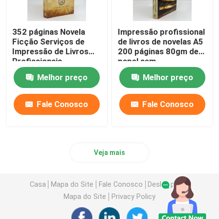
352 páginas Novela
Impressão profissional
Ficção Serviços de
de livros de novelas A5
Impressão de Livros
200 páginas 80gm de
Profissionais
papel sem
Impressão offset
revestimento
Melhor preço
Melhor preço
80gm
Fale Conosco
Fale Conosco
Veja mais
Casa
Mapa do Site
Fale Conosco
Desktop Site
Mapa do Site
Privacy Policy