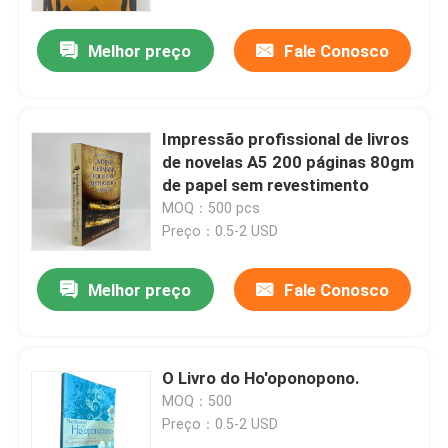
Melhor preço
Fale Conosco
Sobre nós
Recurso
Impressão profissional de livros
de novelas A5 200 páginas 80gm
Contacte-nos
de papel sem revestimento
MOQ：500 pcs
Preço：0.5-2 USD
Notícia
Melhor preço
Fale Conosco
Peça umas citações
Impressão de livros de mesa
O Livro do Ho'oponopono.
MOQ：500
Preço：0.5-2 USD
Impressão de cartas de tarô