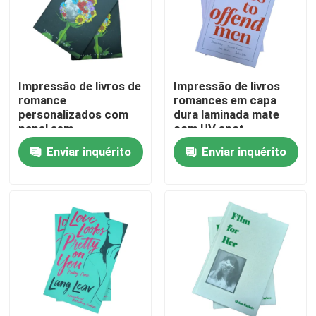
Sobre nós
Recurso
Impressão de livros de
Impressão de livros
romance
romances em capa
personalizados com
dura laminada mate
papel sem
com UV spot
Contacte-nos
revestimento
Enviar inquérito
Enviar inquérito
Notícia
Peça umas citações
Impressão de livros de mesa
Impressão de cartas de tarô