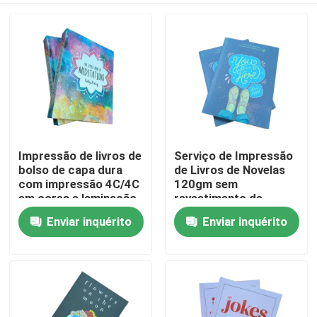
Impressão de livros de
Serviço de Impressão
bolso de capa dura
de Livros de Novelas
com impressão 4C/4C
120gm sem
em cores e laminação
revestimento de
fosca
madeira, com
Enviar inquérito
Enviar inquérito
Casa
Laminado Mate 272
páginas
Produtos
Vídeos