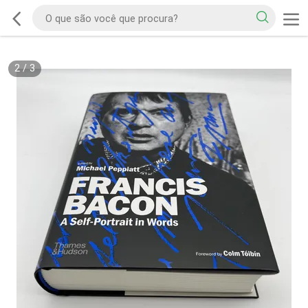
2
/
3