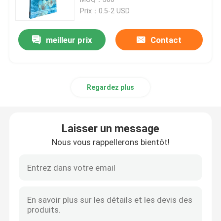
disponibles
Prix：0.5-2 USD
L'impression de livres pour enfants
meilleur prix
Contact
Impression de catalogue sur mesure
Regardez plus
Impression de livres de romans
Service d'impression de manuels
Laisser un message
Nous vous rappellerons bientôt!
Impression de livres d'art en couverture dure
Services d'impression de calendriers
Impression de journaux sur mesure