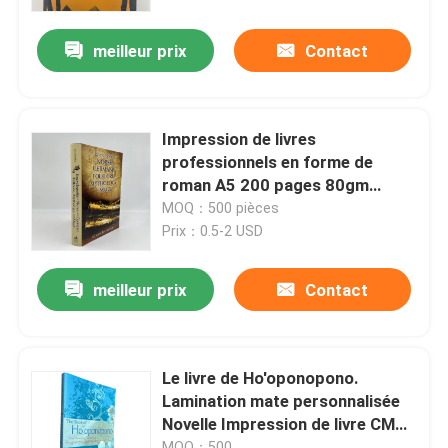
meilleur prix
Contact
Au sujet de nous
Ressource
Impression de livres
professionnels en forme de
Contactez-nous
roman A5 200 pages 80gm
Poids papier crème non
MOQ：500 pièces
recouvert
Prix：0.5-2 USD
Nouvelles
meilleur prix
Contact
Demandez une citation
Impression de livres de table à café
Le livre de Ho'oponopono.
Lamination mate personnalisée
Novelle Impression de livre CMYK
Impression de cartes de tarot
Couleur Variété de quantités
MOQ：500