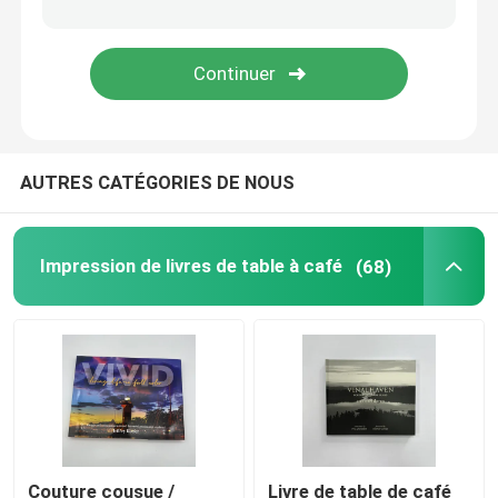
Impression de livres à colorier
Impression de bandes dessinées
AUTRES CATÉGORIES DE NOUS
L'impression de bibles sur mesure
Boîtes d'emballage pour cadeaux
Impression de livres de table à café
(68)
Couture cousue /
Livre de table de café