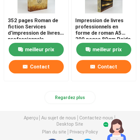
352 pages Roman de
Impression de livres
fiction Services
professionnels en
d'impression de livres
forme de roman A5
professionnels
200 pages 80gm Poids
Impression offset
papier crème non
meilleur prix
meilleur prix
80gm
recouvert
Contact
Contact
Regardez plus
Aperçu
Au sujet de nous
Contactez-nous
Desktop Site
Plan du site
Privacy Policy