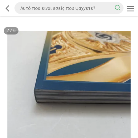
2
/
6