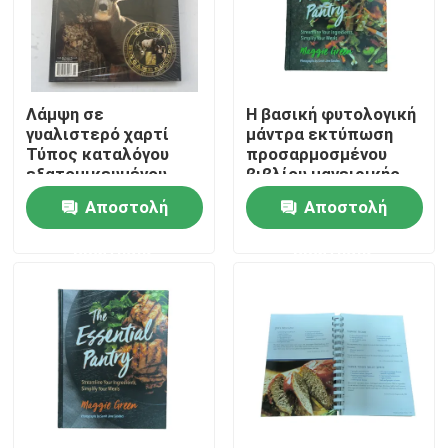
Λάμψη σε
Η βασική φυτολογική
γυαλιστερό χαρτί
μάντρα εκτύπωση
Τύπος καταλόγου
προσαρμοσμένου
εξατομικευμένου
βιβλίου μαγειρικής
με ζωντανά χρώματα
Αποστολή
Αποστολή
CMYK και ματ
επικάλυψη
ερώτησης
ερώτησης
Σπίτι
Προϊόντα
Βίντεο