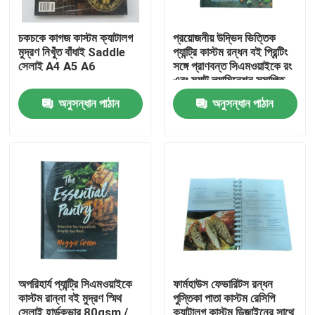
চকচকে কাগজ কাস্টম ক্যাটালগ
প্রয়োজনীয় উদ্ভিদ ভিত্তিক
মুদ্রণ নিখুঁত বাঁধাই Saddle
প্যান্ট্রি কাস্টম রন্ধন বই প্রিন্টিং
সেলাই A4 A5 A6
সঙ্গে প্রাণবন্ত সিএমওয়াইকে রং
এবং ম্যাট ল্যামিনেশন সমাপ্তি
অনুসন্ধান পাঠান
অনুসন্ধান পাঠান
বাড়ি
পণ্য
অপরিহার্য প্যান্ট্রি সিএমওয়াইকে
ফার্মহাউস ফেভারিটস রন্ধন
কাস্টম রান্না বই মুদ্রণ স্মিথ
পুস্তিকা পাতা কাস্টম রেসিপি
ভিডিও
সেলাই হার্ডকভার 80gsm /
ক্যাটালগ কাস্টম ডিজাইনের সাথে