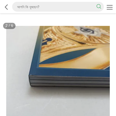
2
/
6