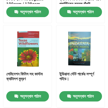
100gsm / 128gsm
প্লাস্টিকের কম্বল বাঁধাই
চকচকে আর্ট কাগজ
সিএমওয়াইকে রঙিন মুদ্রণ
অনুসন্ধান পাঠান
অনুসন্ধান পাঠান
আমাদের সম্পর্কে
সম্পদ
যোগাযোগ করুন
খবর
লেমিনেশন ফিনিস সহ কাস্টম
ইন্ডিয়ানা স্টেট পার্কের সম্পূর্ণ
উদ্ধৃতির জন্য আবেদন
ক্যাটালগ মুদ্রণ
গাইড।
কফি টেবিল বই মুদ্রণ
অনুসন্ধান পাঠান
অনুসন্ধান পাঠান
ট্যারোট কার্ড মুদ্রণ