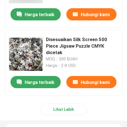
Harga terbaik
Hubungi kami
Tentang kami
Sumber
Disesuaikan Silk Screen 500
Piece Jigsaw Puzzle CMYK
Hubungi kami
dicetak
MOQ：500 BUAH
Harga：2-8 USD
Berita
Harga terbaik
Hubungi kami
Permintaan Penawaran
Percetakan Buku Meja Kopi
Lihat Lebih
Pencetakan Kartu Tarot