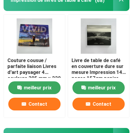
Impression de livres de table à café
(68)
Impression de livres à colorier
Impression de bandes dessinées
L'impression de bibles sur mesure
Couture cousue /
Livre de table de café
parfaite liaison Livres
en couverture dure sur
Boîtes d'emballage pour cadeaux
d'art paysager 4
mesure Impression 144
couleurs 305 mm x 229
pages 157gm papier
mm
d'art
meilleur prix
meilleur prix
Contact
Contact