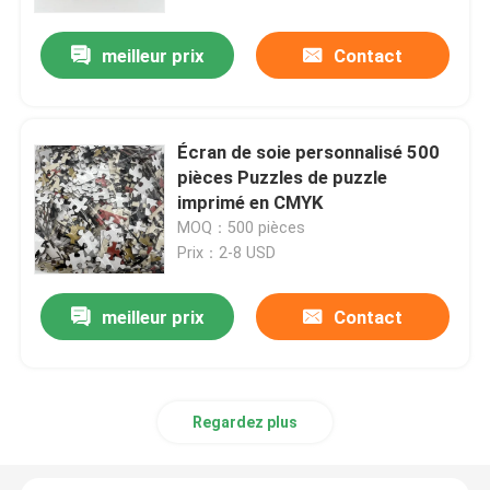
meilleur prix
Contact
Au sujet de nous
Ressource
Écran de soie personnalisé 500
pièces Puzzles de puzzle
Contactez-nous
imprimé en CMYK
MOQ：500 pièces
Prix：2-8 USD
Nouvelles
meilleur prix
Contact
Demandez une citation
Impression de livres de table à café
Regardez plus
Impression de cartes de tarot