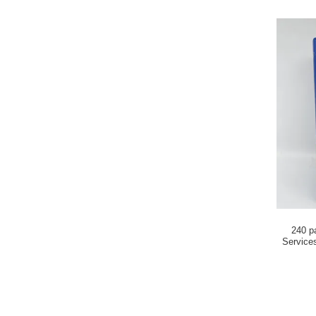
240 p
Service