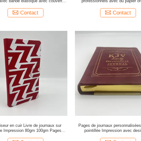
avec bande élastique avec couverture
professionnels avec du papier of
en PU
couleur
Contact
Contact
seur en cuir Livre de journaux sur
Pages de journaux personnalisées 
e Impression 80gm 100gm Pages
pointillée Impression avec des
intérieures
couverture en PU couverture rigide