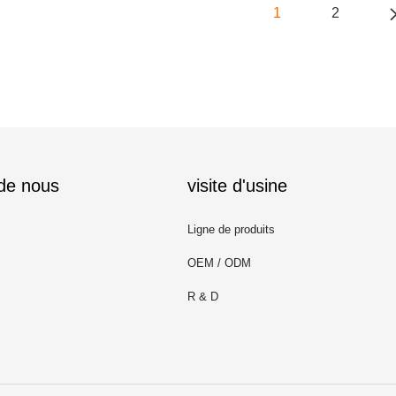
1
2
 de nous
visite d'usine
Ligne de produits
OEM / ODM
R & D