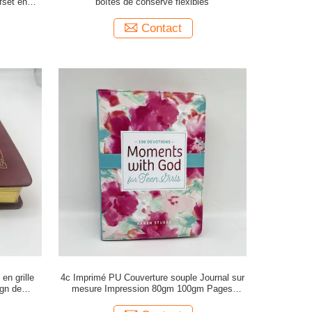
fset en
boîtes de conserve flexibles
Contact
en grille
4c Imprimé PU Couverture souple Journal sur
ign de
mesure Impression 80gm 100gm Pages
 Flexibond
intérieures