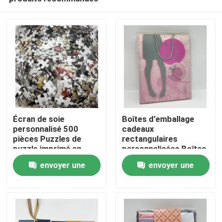
Écran de soie
Boîtes d'emballage
personnalisé 500
cadeaux
pièces Puzzles de
rectangulaires
puzzle imprimé en
personnalisées Boîtes
Maison
CMYK
d'emballage cadeaux
envoyer une
envoyer une
Lamination brillante /
mate
demande
demande
Produits
Vidéos