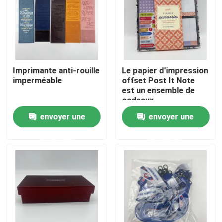
Au sujet de nous
Ressource
Imprimante anti-rouille
Le papier d'impression
imperméable
offset Post It Note
est un ensemble de
Contactez-nous
cadeaux
envoyer une
envoyer une
Nouvelles
demande
demande
Demandez une citation
Impression de livres de table à café
Impression de cartes de tarot