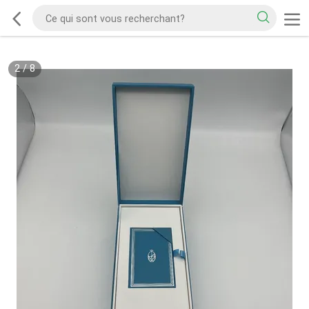
2
/
8