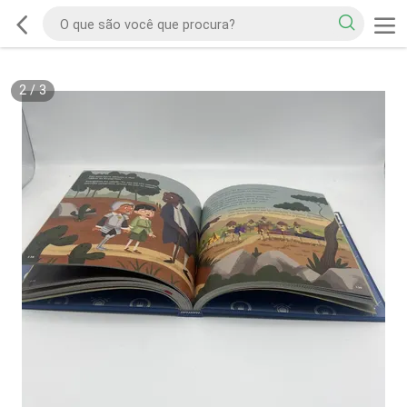
2
/
3