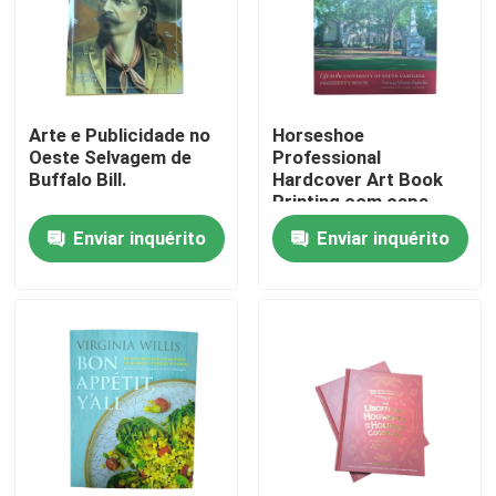
Sobre nós
Recurso
Arte e Publicidade no
Horseshoe
Oeste Selvagem de
Professional
Buffalo Bill.
Hardcover Art Book
Printing com capa
Contacte-nos
laminada fosca e
Enviar inquérito
Enviar inquérito
páginas 4C
Notícia
Peça umas citações
Impressão de livros de mesa
Impressão de cartas de tarô