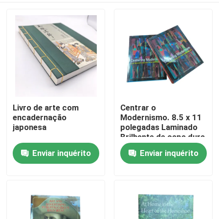
Livro de arte com
Centrar o
encadernação
Modernismo. 8.5 x 11
japonesa
polegadas Laminado
Brilhante de capa dura
Livro de Arte
Enviar inquérito
Enviar inquérito
Casa
Profissional 4C/4C
Serviço de Impressão
Offset
Produtos
Vídeos