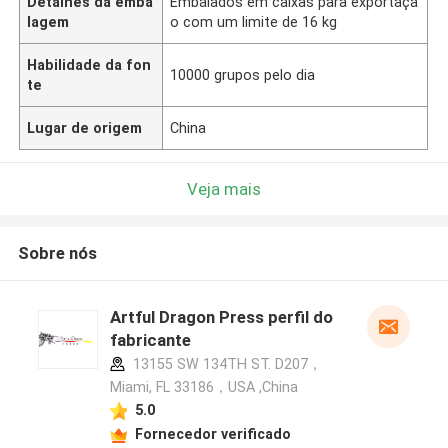
Detalhes da emba
Embalados em caixas para exportaçã
lagem
o com um limite de 16 kg
Habilidade da fon
10000 grupos pelo dia
te
Lugar de origem
China
Veja mais
Sobre nós
Artful Dragon Press perfil do
fabricante
13155 SW 134TH ST. D207，
Miami, FL 33186，USA ,China
5.0
Fornecedor verificado