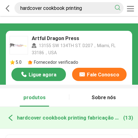
Artful Dragon Press
13155 SW 134TH ST. D207，Miami, FL
33186，USA
5.0
Fornecedor verificado
Ligue agora
Fale Conosco
produtos
Sobre nós
hardcover cookbook printing fabricação online
(13)