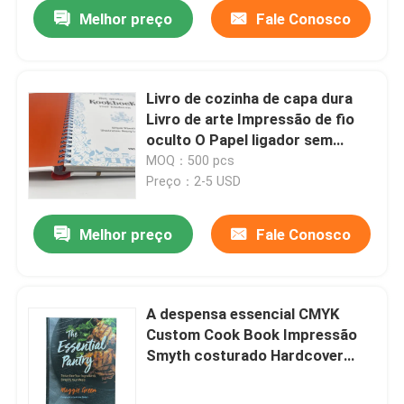
Melhor preço
Fale Conosco
Livro de cozinha de capa dura
Livro de arte Impressão de fio
oculto O Papel ligador sem
madeira
MOQ：500 pcs
Preço：2-5 USD
Melhor preço
Fale Conosco
Casa
A despensa essencial CMYK
Custom Cook Book Impressão
Produtos
Smyth costurado Hardcover
80gsm/100gsm/128gsm papel
de arte brilhante
Vídeos