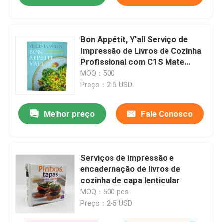
Bon Appétit, Y'all Serviço de
Impressão de Livros de Cozinha
Profissional com C1S Mate
Laminated Cover e 4C Páginas
MOQ：500
para cozinha
Preço：2-5 USD
Melhor preço
Fale Conosco
Serviços de impressão e
encadernação de livros de
cozinha de capa lenticular
MOQ：500 pcs
Preço：2-5 USD