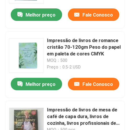
Melhor preço
Fale Conosco
Sobre nós
Recurso
Impressão de livros de romance
cristão 70-120gm Peso do papel
Contacte-nos
em paleta de cores CMYK
MOQ：500
Preço：0.5-2 USD
Notícia
Melhor preço
Fale Conosco
Peça umas citações
Impressão de livros de mesa
Impressão de livros de mesa de
café de capa dura, livros de
cozinha, livros profissionais de
Impressão de cartas de tarô
impressão
MOQ：500 pcs