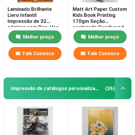
Laminado Brilhante
Matt Art Paper Custom
Livro Infantil
Kids Book Printing
Impressão de 32
170gm Seção
páginas com Pop-Ups
costurada Casebound
em tamanho 8.5x11
Melhor preço
Melhor preço
Fale Conosco
Fale Conosco
Impressão de catálogos personalizados
(26)