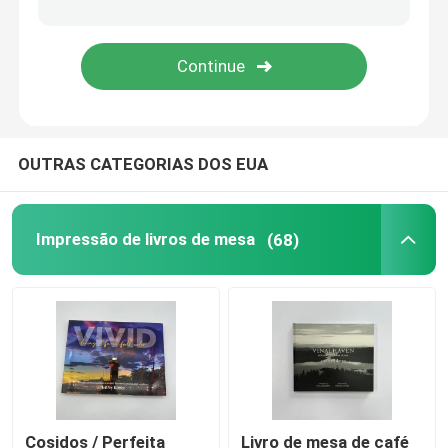
Impressão de livros para colorir
Impressão de Quadrinhos
OUTRAS CATEGORIAS DOS EUA
Impressão de Bíblias personalizadas
Caixas de embalagem de presentes
Impressão de livros de mesa
(68)
Cosidos / Perfeita
Livro de mesa de café