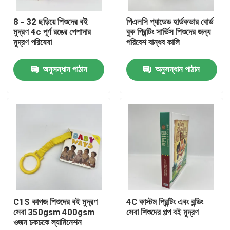
8 - 32 ছড়িয়ে শিশুদের বই
পিএলসি প্যাডেড হার্ডকভার বোর্ড
আমাদের সম্পর্কে
মুদ্রণ 4c পূর্ণ রঙের পেশাদার
বুক প্রিন্টিং সার্ভিস শিশুদের জন্য
মুদ্রণ পরিষেবা
পরিবেশ বান্ধব কালি
সম্পদ
অনুসন্ধান পাঠান
অনুসন্ধান পাঠান
যোগাযোগ করুন
খবর
উদ্ধৃতির জন্য আবেদন
কফি টেবিল বই মুদ্রণ
C1S কাগজ শিশুদের বই মুদ্রণ
4C কাস্টম প্রিন্টিং এবং বন্ডিং
সেবা 350gsm 400gsm
সেবা শিশুদের গল্প বই মুদ্রণ
ওজন চকচকে ল্যামিনেশন
ট্যারোট কার্ড মুদ্রণ