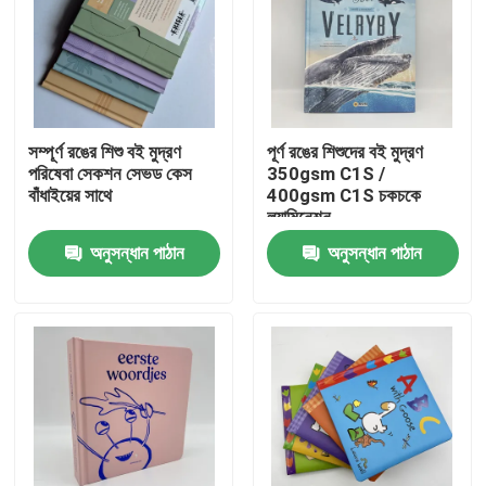
সম্পূর্ণ রঙের শিশু বই মুদ্রণ
পূর্ণ রঙের শিশুদের বই মুদ্রণ
পরিষেবা সেকশন সেভড কেস
350gsm C1S /
বাঁধাইয়ের সাথে
400gsm C1S চকচকে
ল্যামিনেশন
অনুসন্ধান পাঠান
অনুসন্ধান পাঠান
বাড়ি
পণ্য
ভিডিও