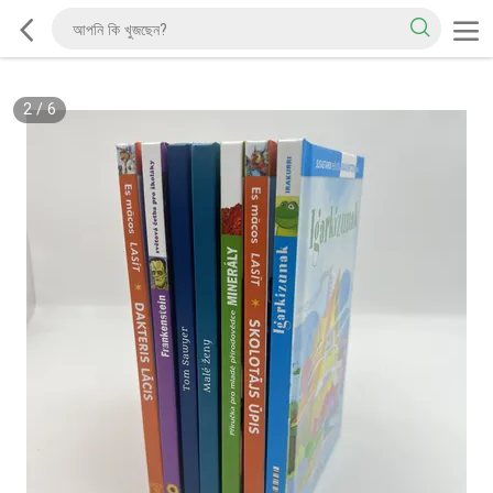
2
/
6