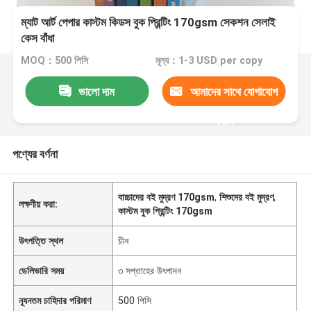
ম্যাট আর্ট পেপার কাস্টম কিডস বুক প্রিন্টিং 170gsm সেকশন সেলাই
কেস বাঁধা
MOQ：500 পিসি
মূল্য：1-3 USD per copy
ভালো দাম
আমাদের সাথে যোগাযোগ
করুন
পণ্যের বর্ণনা
বাচ্চাদের বই মুদ্রণ 170gsm
,
শিশুদের বই মুদ্রণ
,
লক্ষণীয় করা:
কাস্টম বুক প্রিন্টিং 170gsm
উৎপত্তি স্থল
চীন
ডেলিভারি সময়
৩ সপ্তাহের উৎপাদন
ন্যূনতম চাহিদার পরিমাণ
500 পিসি