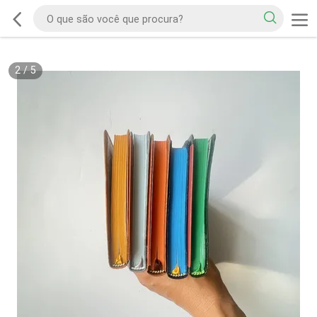
2
/
5