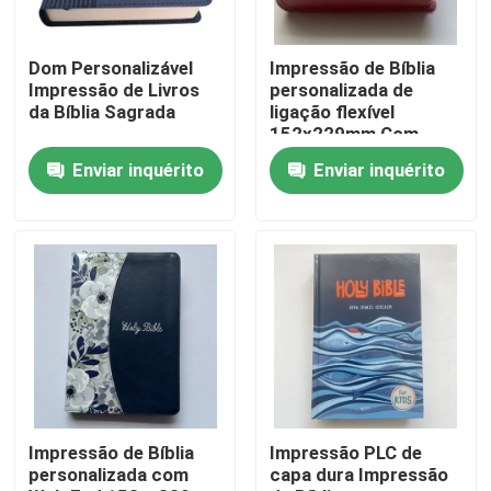
Sobre nós
Dom Personalizável
Impressão de Bíblia
Impressão de Livros
personalizada de
da Bíblia Sagrada
ligação flexível
Recurso
152x229mm Com
capa de PU de couro
Enviar inquérito
Enviar inquérito
Contacte-nos
Notícia
Peça umas citações
Impressão de livros de mesa
Impressão de Bíblia
Impressão PLC de
personalizada com
capa dura Impressão
Impressão de cartas de tarô