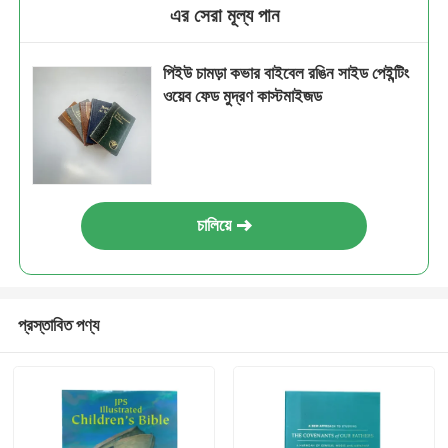
এর সেরা মূল্য পান
পিইউ চামড়া কভার বাইবেল রঙিন সাইড পেইন্টিং
ওয়েব ফেড মুদ্রণ কাস্টমাইজড
চালিয়ে
প্রস্তাবিত পণ্য