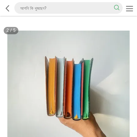
2
/
5