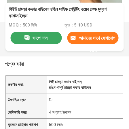
পিইউ চামড়া কভার বাইবেল রঙিন সাইড পেইন্টিং ওয়েব ফেড মুদ্রণ
কাস্টমাইজড
MOQ：500 পিসি
মূল্য：5-10 USD
ভালো দাম
আমাদের সাথে যোগাযোগ
করুন
পণ্যের বর্ণনা
পিই চামড়া কভার বাইবেল
,
লক্ষণীয় করা:
রঙিন পার্শ্ব চামড়া কভার বাইবেল
উৎপত্তি স্থল
চীন
ডেলিভারি সময়
4 সপ্তাহ উত্পাদন
ন্যূনতম চাহিদার পরিমাণ
500 পিসি