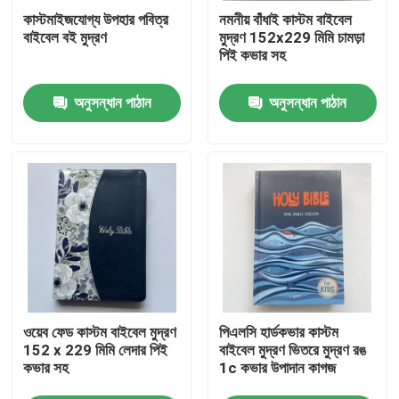
কাস্টমাইজযোগ্য উপহার পবিত্র
নমনীয় বাঁধাই কাস্টম বাইবেল
বাইবেল বই মুদ্রণ
মুদ্রণ 152x229 মিমি চামড়া
আমাদের সম্পর্কে
পিই কভার সহ
অনুসন্ধান পাঠান
অনুসন্ধান পাঠান
সম্পদ
যোগাযোগ করুন
খবর
উদ্ধৃতির জন্য আবেদন
ওয়েব ফেড কাস্টম বাইবেল মুদ্রণ
পিএলসি হার্ডকভার কাস্টম
কফি টেবিল বই মুদ্রণ
152 x 229 মিমি লেদার পিই
বাইবেল মুদ্রণ ভিতরে মুদ্রণ রঙ
কভার সহ
1c কভার উপাদান কাগজ
ট্যারোট কার্ড মুদ্রণ