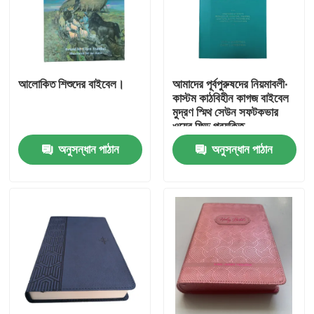
আলোকিত শিশুদের বাইবেল।
আমাদের পূর্বপুরুষদের নিয়মাবলী∙
কাস্টম কাঠবিহীন কাগজ বাইবেল
মুদ্রণ স্মিথ সেউন সফটকভার
ওয়েব ফিড প্রযুক্তি
অনুসন্ধান পাঠান
অনুসন্ধান পাঠান
বাড়ি
পণ্য
ভিডিও