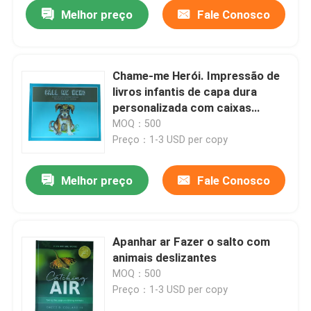
Melhor preço
Fale Conosco
Chame-me Herói. Impressão de
livros infantis de capa dura
personalizada com caixas
laminadas brilhantes e páginas
MOQ：500
interiores de arte brilhante.
Preço：1-3 USD per copy
Melhor preço
Fale Conosco
Casa
Apanhar ar Fazer o salto com
animais deslizantes
Produtos
MOQ：500
Preço：1-3 USD per copy
Vídeos