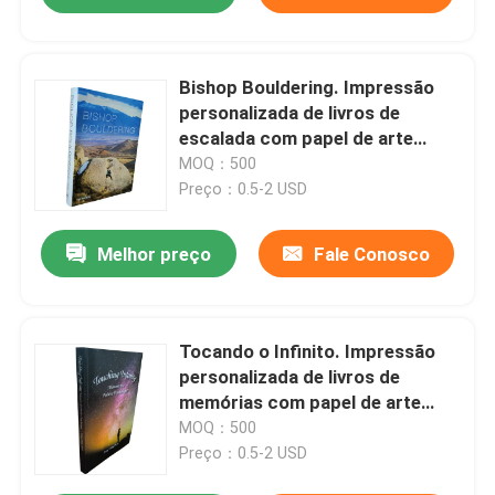
Bishop Bouldering. Impressão
personalizada de livros de
escalada com papel de arte
brilhante de capa macia
MOQ：500
costurada por Smyth.
Preço：0.5-2 USD
Melhor preço
Fale Conosco
Tocando o Infinito. Impressão
personalizada de livros de
memórias com papel de arte
voluminoso e brilhante.
MOQ：500
Preço：0.5-2 USD