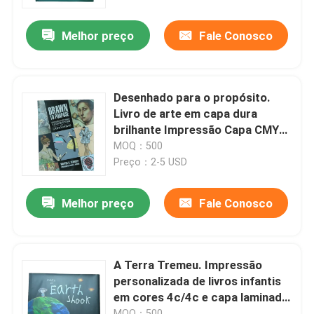
Melhor preço
Fale Conosco
Sobre nós
Recurso
Desenhado para o propósito.
Livro de arte em capa dura
Contacte-nos
brilhante Impressão Capa CMYK
personalizável Smyth costurado
MOQ：500
Ligação com UV Spot
Preço：2-5 USD
Notícia
Melhor preço
Fale Conosco
Peça umas citações
Impressão de livros de mesa
A Terra Tremeu. Impressão
personalizada de livros infantis
em cores 4c/4c e capa laminada
Impressão de cartas de tarô
e páginas brilhantes.
MOQ：500