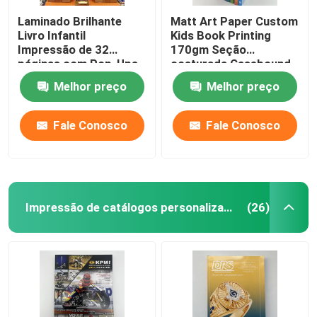
Laminado Brilhante
Matt Art Paper Custom
Livro Infantil
Kids Book Printing
Impressão de 32
170gm Seção
páginas com Pop-Ups
costurada Casebound
em tamanho 8.5x11
Melhor preço
Melhor preço
Fale Conosco
Fale Conosco
Impressão de catálogos personalizados
(26)