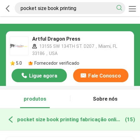
Artful Dragon Press
13155 SW 134TH ST. D207，Miami, FL
33186，USA
5.0
Fornecedor verificado
Ligue agora
Fale Conosco
produtos
Sobre nós
pocket size book printing fabricação online
(15)