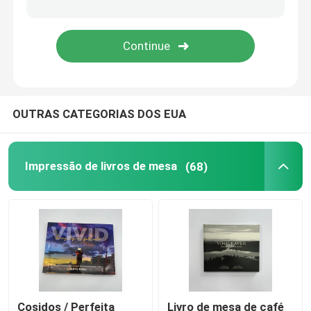
Impressão de livros para colorir
Impressão de Quadrinhos
OUTRAS CATEGORIAS DOS EUA
Impressão de Bíblias personalizadas
Caixas de embalagem de presentes
Impressão de livros de mesa
(68)
Cosidos / Perfeita
Livro de mesa de café