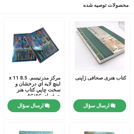
محصولات توصیه شده
کتاب هنری صحافی ژاپنی
مرکز مدرنيسم. 8.5 x 11
اينچ لايه اي درخشان و
سخت چاپي کتاب هنر
صفحه اصلی
حرفه اي 4C/4C
ارسال سؤال
ارسال سؤال
محصولات
فیلم های