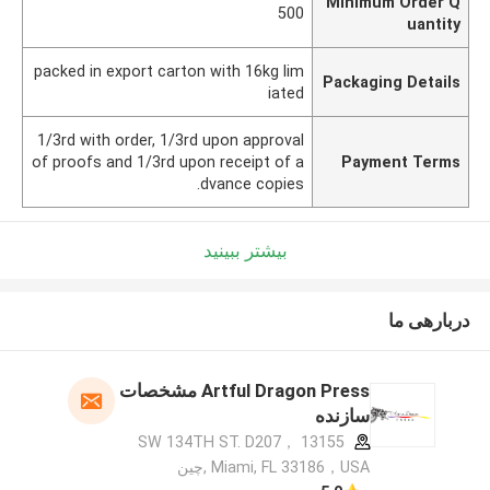
Minimum Order Q
500
uantity
packed in export carton with 16kg lim
Packaging Details
iated
1/3rd with order, 1/3rd upon approval
of proofs and 1/3rd upon receipt of a
Payment Terms
dvance copies.
بیشتر ببینید
دربارهی ما
Artful Dragon Press مشخصات
سازنده
13155 SW 134TH ST. D207，
Miami, FL 33186，USA ,چین