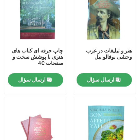
درباره ما
منبع
هنر و تبلیغات در غرب
چاپ حرفه ای کتاب های
وحشی بوفالو بیل
هنری با پوشش سخت و
با ما تماس بگیرید
صفحات 4C
اخبار
ارسال سؤال
ارسال سؤال
درخواست نقل قول
چاپ کتاب میز قهوه
چاپ کارت های تاروت