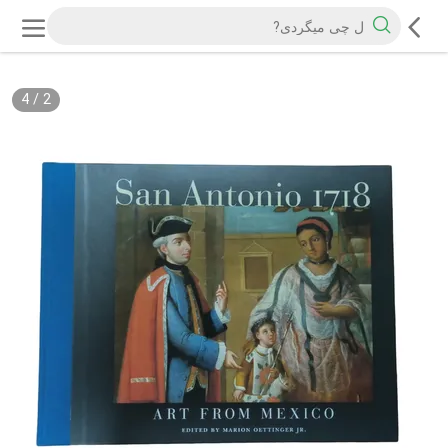
4
/
2