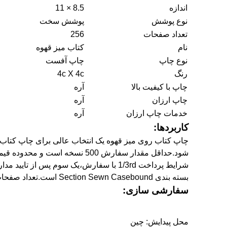
اندازه
8.5 × 11
نوع پوشش
پوشش سخت
تعداد صفحات
256
نام
کتاب میز قهوه
نوع چاپ
چاپ آفست
رنگ
4c X 4c
چاپ با کیفیت بالا
آره
چاپ ارزان
آره
خدمات چاپ ارزان
آره
کاربردها:
بسته بندی Section Sewn Casebound است.تعداد صفحات استاندارد برای یک کتاب میز قهوه 256 است و رنگ 4c X 4c است.
سفارشی سازی:
محل پیدایش: چین