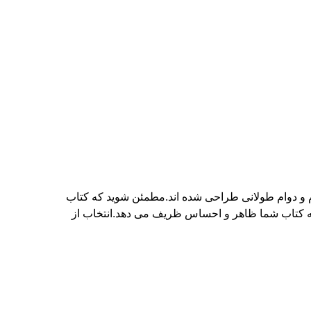
م و دوام طولانی طراحی شده اند.مطمئن شوید که کتاب
استکتاب های میز قهوه ای ما روی بهترین کاغذ هنری 157gm چاپ شده اند، که به کتاب شما ظاهر و احساس ظریف می دهد.انتخاب از