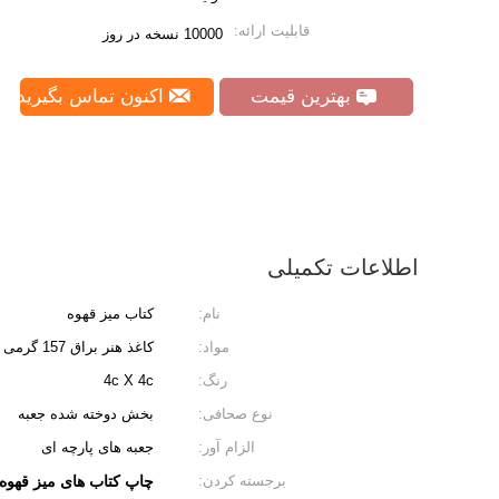
قابلیت ارائه:
10000 نسخه در روز
بهترین قیمت
اکنون تماس بگیرید
اطلاعات تکمیلی
نام:
کتاب میز قهوه
مواد:
کاغذ هنر براق 157 گرمی
رنگ:
4c X 4c
نوع صحافی:
بخش دوخته شده جعبه
الزام آور:
جعبه های پارچه ای
برجسته کردن:
چاپ کتاب های میز قهوه