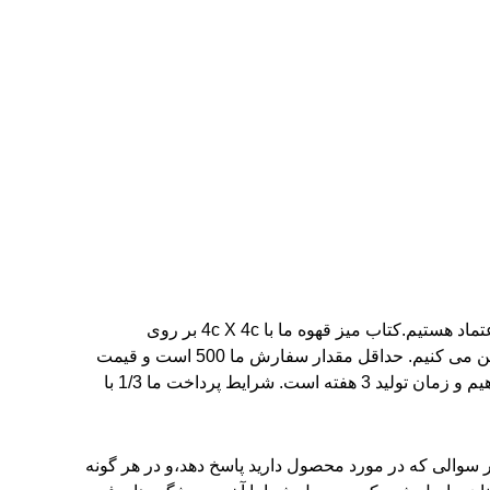
ما در چاپ کتاب های میز هنر در چین تخصص داریم و برای خدمات قابل اعتماد و با کیفیت بالای چاپ کتاب های میز قهوه مورد اعتماد هستیم.کتاب میز قهوه ما با 4c X 4c بر روی
157gsm چاپ شده استما دارای گواهینامه FSC، Disney، BSCI، NBCU و SEDEX هستیم و بهترین کیفیت چاپ و مواد را تضمین می کنیم. حداقل مقدار سفارش ما 500 است و قیمت
از 2-5 دلار است.اين کتاب ها در جعبه هاي صادراتي با وزن 16 کيلوگرم بسته شده اند. ما می توانیم 10000 نسخه در روز تحویل دهیم و زمان تولید 3 هفته است. شرایط پرداخت ما 1/3 با
 سوالی که در مورد محصول دارید پاسخ دهد،و در هر گونه