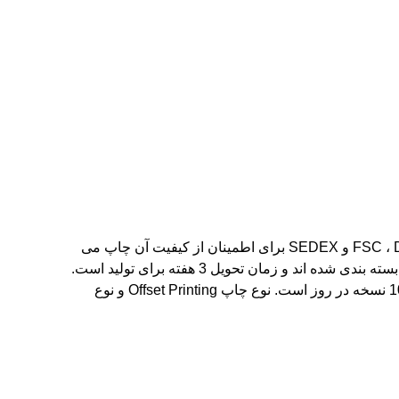
چاپ کتاب روی میز قهوه یک انتخاب عالی برای چاپ کتاب با قیمت ارزان در چین است. این با گواهینامه FSC ، Disney ، BSCI ، NBCU و SEDEX برای اطمینان از کیفیت آن چاپ می
شود.حداقل مقدار سفارش 500 نسخه است و محدوده قیمت از 2 تا 5 دلار آمریکا استکتاب ها در کارتون صادرات با 16kg محدود بسته بندی شده اند و زمان تحویل 3 هفته برای تولید است.
شرایط پرداخت 1/3rd با سفارش،یک سوم پس از تایید مدارک و یک سوم پس از دریافت نسخه های پیشاپیشظرفیت عرضه 10،000 نسخه در روز است. نوع چاپ Offset Printing و نوع