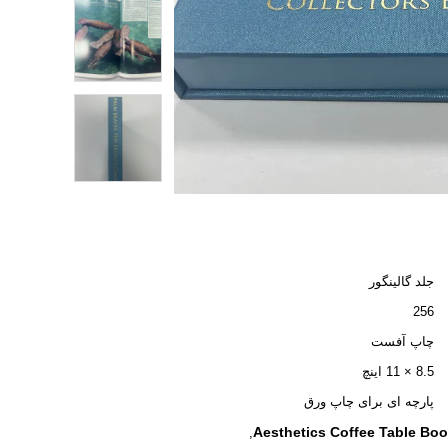
جلد گالینگور
256
چاپ آفست
8.5 × 11 اینچ
پارچه ای برای چاپ ورق
Aesthetics Coffee Table Boo
,