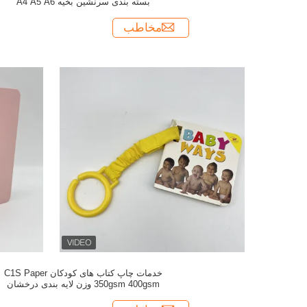
بسته بندی سرنشین بخیه A4 A5 A6
مخاطب
خدمات چاپ کتاب های کودکان C1S Paper
350gsm 400gsm وزن لایه بندی درخشان