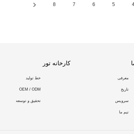
8
7
6
5
ا
کارخانه تور
معرفی
خط تولید
تاریخ
OEM / ODM
سرویس
تحقیق و توسعه
تیم ما