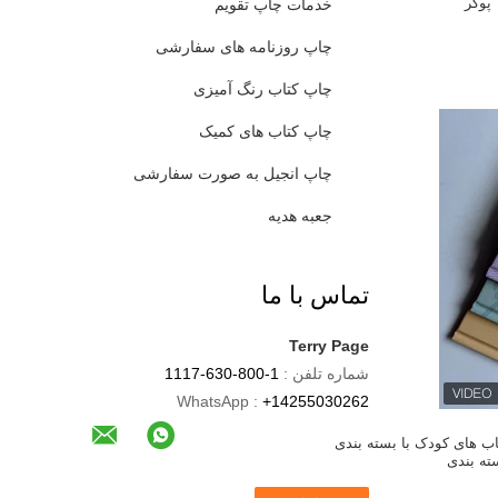
پوکر
خدمات چاپ تقویم
چاپ روزنامه های سفارشی
چاپ کتاب رنگ آمیزی
چاپ کتاب های کمیک
چاپ انجیل به صورت سفارشی
جعبه هدیه
تماس با ما
Terry Page
شماره تلفن :
1-800-630-1117
WhatsApp :
+14255030262
ب های کودک با بسته بندی
ته بندی