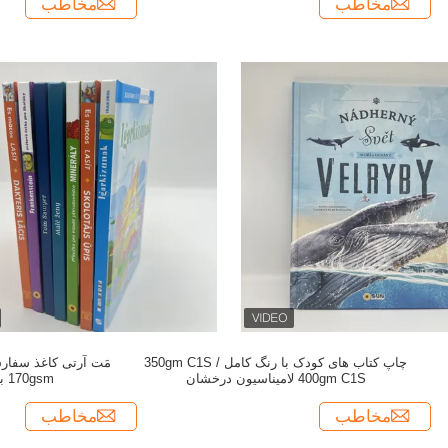
مخاطب
مخاطب
چاپ کتاب های کودک با رنگ کامل 350gm C1S /
مَت آرتی کاغذ سفار
400gm C1S لامیناسیون درخشان
170gsm بخش دوخته شده
مخاطب
مخاطب