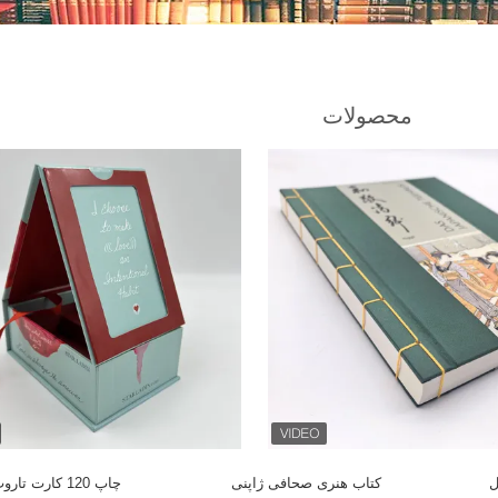
محصولات
ل
کتاب هنری صحافی ژاپنی
چاپ 120 کارت 