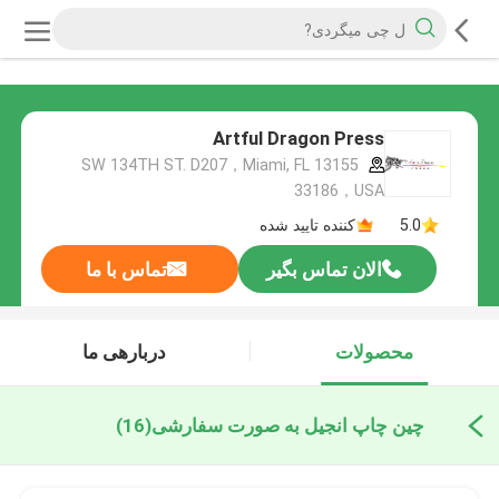
Artful Dragon Press
13155 SW 134TH ST. D207，Miami, FL
33186，USA
5.0
کننده تایید شده
الان تماس بگیر
تماس با ما
محصولات
دربارهی ما
چین چاپ انجیل به صورت سفارشی
(16)