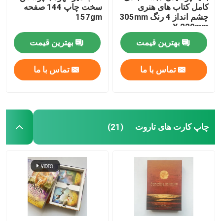
کامل کتاب های هنری
سخت چاپ 144 صفحه
چشم انداز 4 رنگ 305mm
157gm
X 229mm
بهترین قیمت
بهترین قیمت
تماس با ما
تماس با ما
چاپ کارت های تاروت
(21)