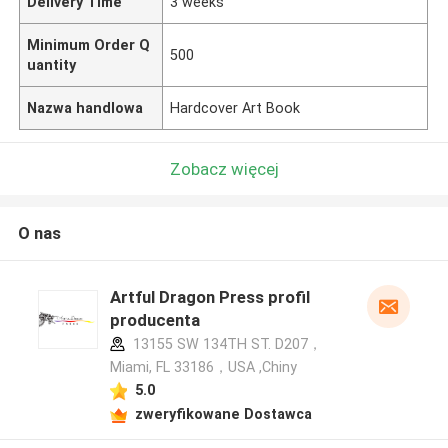
Delivery Time
3 weeks
Minimum Order Q
500
uantity
Nazwa handlowa
Hardcover Art Book
Zobacz więcej
O nas
Artful Dragon Press profil
producenta
13155 SW 134TH ST. D207，
Miami, FL 33186，USA ,Chiny
5.0
zweryfikowane Dostawca