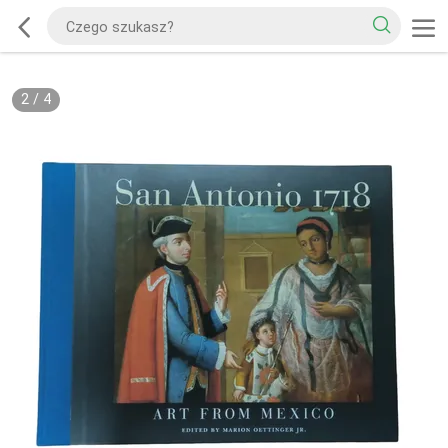
2
/
4