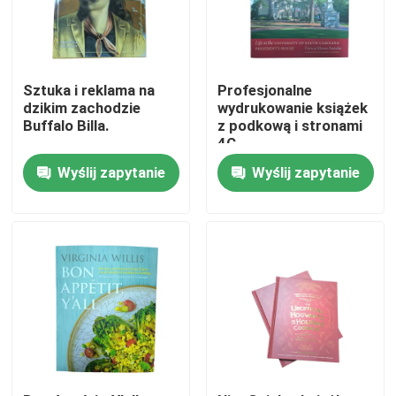
O nas
Sztuka i reklama na
Profesjonalne
Ratunek
dzikim zachodzie
wydrukowanie książek
Buffalo Billa.
z podkową i stronami
4C
Skontaktuj się z nami
Wyślij zapytanie
Wyślij zapytanie
Aktualności
Poprosić o wycenę
Drukowanie książek na stolikach kawowych
Drukowanie kart tarota