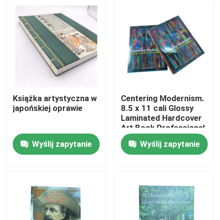
Książka artystyczna w
Centering Modernism.
japońskiej oprawie
8.5 x 11 cali Glossy
Laminated Hardcover
Art Book Professional
4C/4C Offset Printing
Wyślij zapytanie
Wyślij zapytanie
Service
Dom
Produkty
wideo