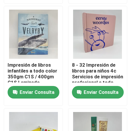
Sobre nosotros
Recurso
Éntrenos en contacto con
Impresión de libros
8 - 32 Impresión de
infantiles a todo color
libros para niños 4c
Noticias
350gm C1S / 400gm
Servicios de impresión
C1S Laminado
profesional a todo
brillante
color
Pida una cita
Enviar Consulta
Enviar Consulta
Impresión de libros de mesa
Impresión de tarjetas de tarot