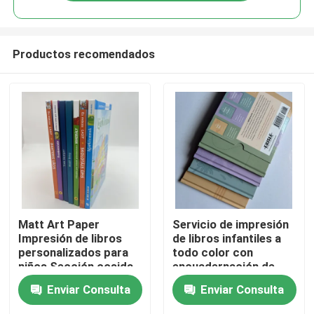
Productos recomendados
Hogar
Matt Art Paper
Servicio de impresión
Impresión de libros
de libros infantiles a
personalizados para
todo color con
Productos
niños Sección cosida
encuadernación de
de 170 gramos
caja cosida por
Enviar Consulta
Enviar Consulta
sección
Vídeos