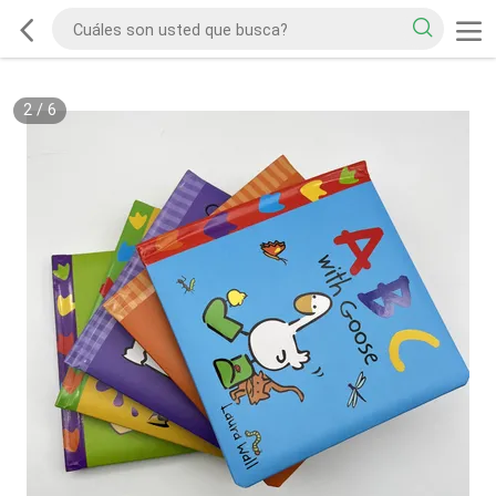
2
/
6