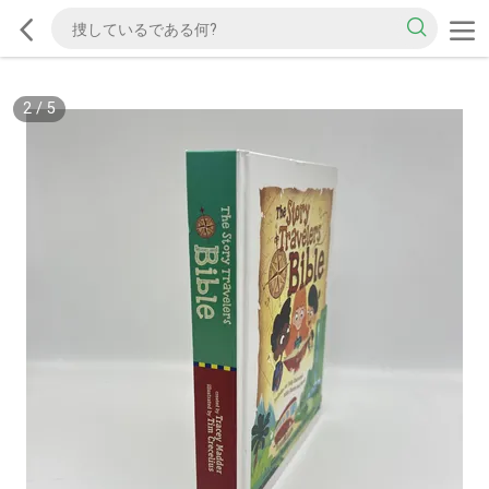
3
/
5