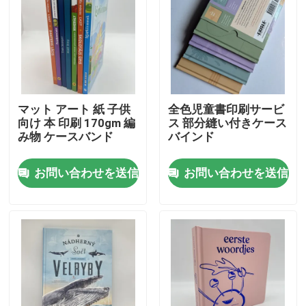
マット アート 紙 子供
全色児童書印刷サービ
向け 本 印刷 170gm 編
ス 部分縫い付きケース
み物 ケースバンド
バインド
お問い合わせを送信
お問い合わせを送信
家
プロダクト
ビデオ