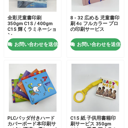
私達について
全彩児童書印刷
8 - 32 広める 児童書印
350gm C1S / 400gm
刷 4c フルカラー プロ
C1S 輝くラミネーショ
の印刷サービス
資源
ン
お問い合わせを送信
お問い合わせを送信
私達に連絡しなさい
ニュース
引用を要求しなさい
コーヒー テーブル ブック 印刷
PLCパッダ付きハード
C1S 紙 子供用書籍印
カバーボード本印刷サ
刷サービス 350gm
タロット カード 印刷