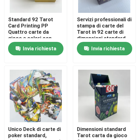
Circa noi
Standard 92 Tarot
Servizi professionali di
Card Printing PP
stampa di carte del
Quattro carte da
Tarot in 92 carte di
Risorsa
gioco a colori con
dimensioni standard
design posteriore
Invia richiesta
Invia richiesta
Contattici
Notizie
Richieda una citazione
Stampa dei libri da tavola
Unico Deck di carte di
Dimensioni standard
poker standard,
Tarot carta da gioco
Stampa delle carte del tarot