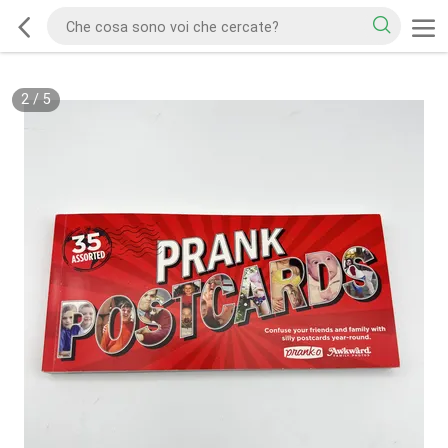
2
/
5