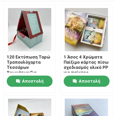
120 Εκτύπωση Ταρώ
1 Άσος 4 Χρώματα
Τραπουλόχαρτα
Παίξιμο κάρτας πίσω
Τεσσάρων
σχεδιασμός υλικό PP
Χρωμάτων Για
για παίκτες
Παιχνίδια Πόκερ
Αποστολή
Αποστολή
Σπίτι
ερώτησης
ερώτησης
Προϊόντα
Βίντεο