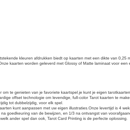
 uitstekende kleuren afdrukken biedt op kaarten met een dikte van 0,
Onze kaarten worden geleverd met Glossy of Matte laminaat voor een e
r om te genieten van je favoriete kaartspel.je kunt je eigen tarotkaarten
ige offset technologie om levendige, full-color Tarot kaarten te make
ig tot dubbelzijdig, voor elk spel.
ten kunt aanpassen met uw eigen illustraties.Onze levertijd is 4 wek
/3 na goedkeuring van de bewijzen, en 1/3 na ontvangst van voorafgaan
welk ander spel dan ook, Tarot Card Printing is de perfecte oplossing.