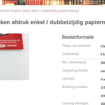
tcover Boeken afdruk enkel / dubbelzijdig papiermateriaal
en afdruk enkel / dubbelzijdig papierm
Basisinformatie
Plaats van herkomst:
Ch
Certificering:
FS
Min. bestelaantal:
50
Verpakking Details:
ver
Levertijd:
4 
Betalingscondities:
1/3
ont
Levering vermogen:
10