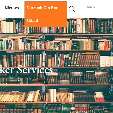
Dutch
Verzoek Om Een
Nieuws
Citaat