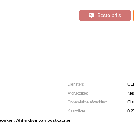
Beste prijs
Diensten:
OE
Afdrukzijde:
Kie
Oppervlakte afwerking:
Gla
Kaartdikte:
0.
rboeken
Afdrukken van postkaarten
,