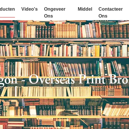
ducten
Video's
Ongeveer
Middel
Contacteer
Ons
Ons