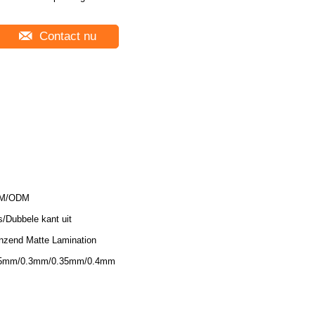
Contact nu
M/ODM
s/Dubbele kant uit
nzend Matte Lamination
25mm/0.3mm/0.35mm/0.4mm