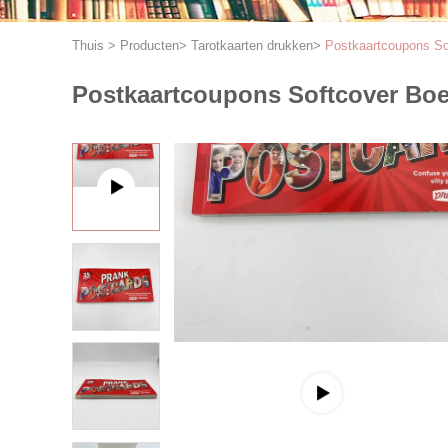
Thuis
>
Producten
>
Tarotkaarten drukken
>
Postkaartcoupons Sof
Postkaartcoupons Softcover Boek