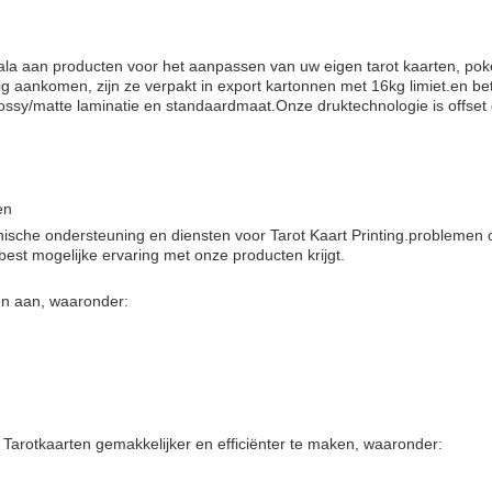
ala aan producten voor het aanpassen van uw eigen tarot kaarten, poke
ig aankomen, zijn ze verpakt in export kartonnen met 16kg limiet.en b
ssy/matte lamina­tie en standaardmaat.Onze druktechnologie is offset d
en
hnische ondersteuning en diensten voor Tarot Kaart Printing.problemen
best mogelijke ervaring met onze producten krijgt.
en aan, waaronder:
arotkaarten gemakkelijker en efficiënter te maken, waaronder: