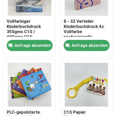
Über uns
Vollfarbiger
8 - 32 Verteiler
Kinderbuchdruck
Kinderbuchdruck 4c
Ressource
350gms C1S /
Vollfarbe
400gms C1S
professionelle
Glanzlaminierung
Druckerei
Anfrage absenden
Anfrage absenden
Treten Sie mit uns in Verbindung
Nachrichten
Fordern Sie ein Zitat
Kaffeetafelbuchdruckerei
PLC-gepolsterte
C1S Papier
Tarotkarten drucken