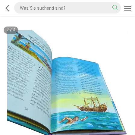
2
/
4