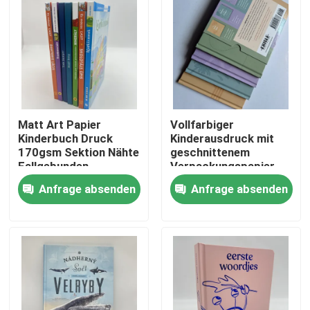
Matt Art Papier
Vollfarbiger
Kinderbuch Druck
Kinderausdruck mit
170gsm Sektion Nähte
geschnittenem
Fallgebunden
Verpackungspapier
Anfrage absenden
Anfrage absenden
Haus
Produkte
Videos