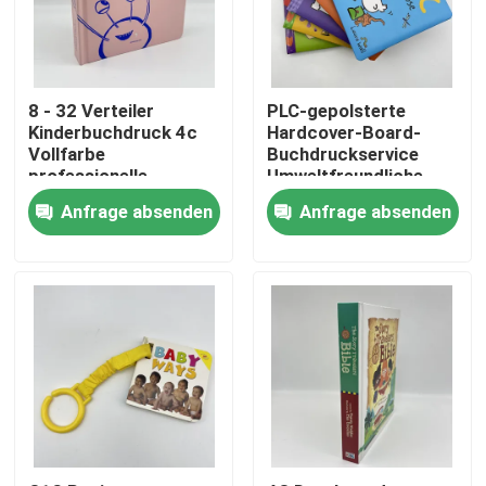
Über uns
8 - 32 Verteiler
PLC-gepolsterte
Ressource
Kinderbuchdruck 4c
Hardcover-Board-
Vollfarbe
Buchdruckservice
professionelle
Umweltfreundliche
Druckerei
Tinte für Kinder
Treten Sie mit uns in Verbindung
Anfrage absenden
Anfrage absenden
Nachrichten
Fordern Sie ein Zitat
Kaffeetafelbuchdruckerei
Tarotkarten drucken