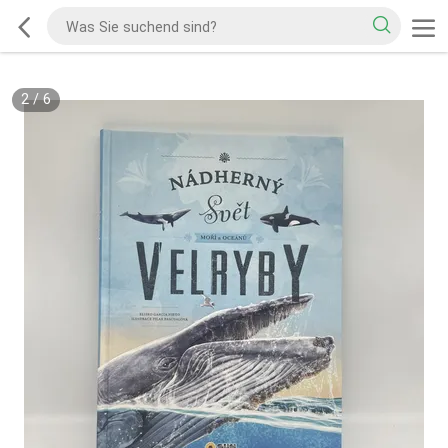
2
/
6