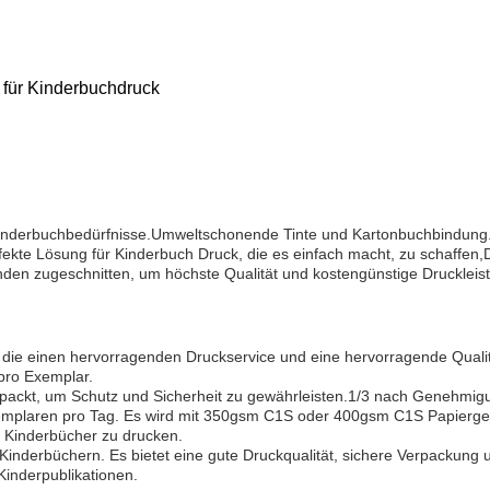
für Kinderbuchdruck
Kinderbuchbedürfnisse.Umweltschonende Tinte und Kartonbuchbindung. 
erfekte Lösung für Kinderbuch Druck, die es einfach macht, zu schaffe
unden zugeschnitten, um höchste Qualität und kostengünstige Druckleis
die einen hervorragenden Druckservice und eine hervorragende Qualität
pro Exemplar.
 verpackt, um Schutz und Sicherheit zu gewährleisten.1/3 nach Genehmi
xemplaren pro Tag. Es wird mit 350gsm C1S oder 400gsm C1S Papiergew
m Kinderbücher zu drucken.
Kinderbüchern. Es bietet eine gute Druckqualität, sichere Verpackung 
Kinderpublikationen.