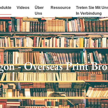
odukte
Videos
Über
Ressource
Treten Sie Mit Un
Uns
In Verbindung