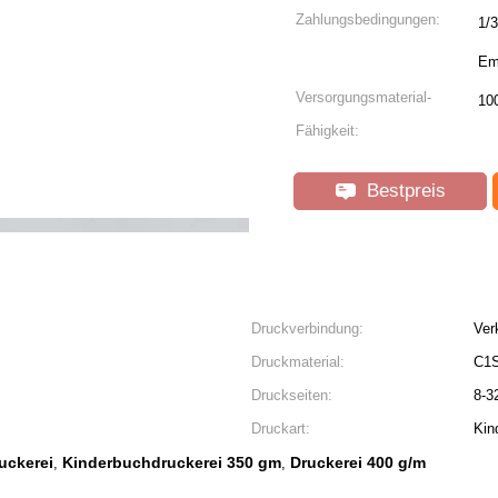
Zahlungsbedingungen:
1/
Em
Versorgungsmaterial-
10
Fähigkeit:
Bestpreis
Druckverbindung:
Ver
Druckmaterial:
C1S
Druckseiten:
8-3
Druckart:
Kin
uckerei
Kinderbuchdruckerei 350 gm
Druckerei 400 g/m
,
,