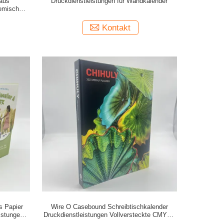
 aus
Druckdienstleistungen für Wandkalender
demische
Kontakt
s Papier
Wire O Casebound Schreibtischkalender
istungen
Druckdienstleistungen Vollversteckte CMYK /
PMS Farbe