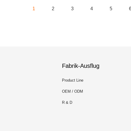
1
2
3
4
5
Fabrik-Ausflug
Product Line
OEM / ODM
R & D