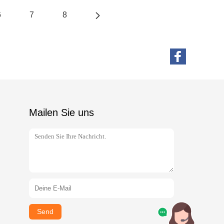
6
7
8
Mailen Sie uns
Send