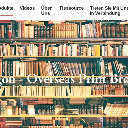
odukte
Videos
Über
Ressource
Treten Sie Mit Un
Uns
In Verbindung