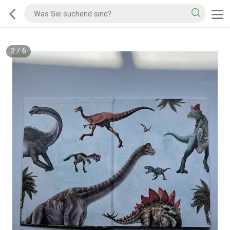
2
/
6