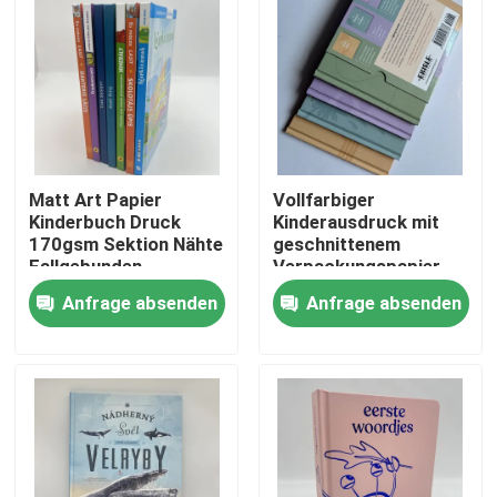
Matt Art Papier
Vollfarbiger
Kinderbuch Druck
Kinderausdruck mit
170gsm Sektion Nähte
geschnittenem
Fallgebunden
Verpackungspapier
Anfrage absenden
Anfrage absenden
Haus
Produkte
Videos