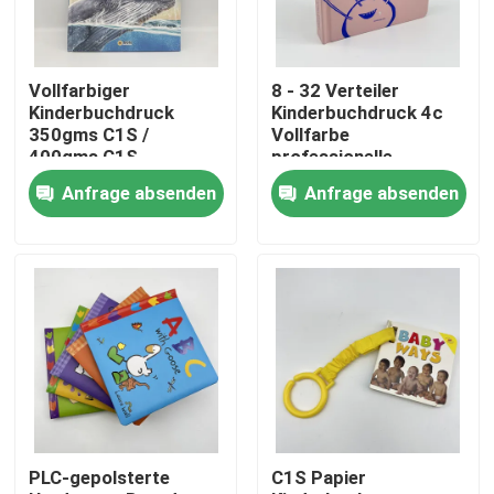
Über uns
Vollfarbiger
8 - 32 Verteiler
Kinderbuchdruck
Kinderbuchdruck 4c
Ressource
350gms C1S /
Vollfarbe
400gms C1S
professionelle
Glanzlaminierung
Druckerei
Anfrage absenden
Anfrage absenden
Treten Sie mit uns in Verbindung
Nachrichten
Fordern Sie ein Zitat
Kaffeetafelbuchdruckerei
PLC-gepolsterte
C1S Papier
Tarotkarten drucken